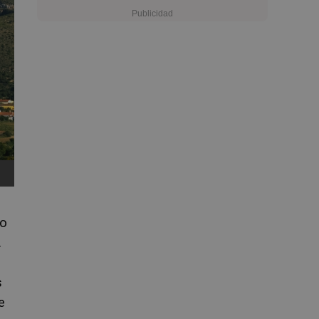
lo
.
s
e