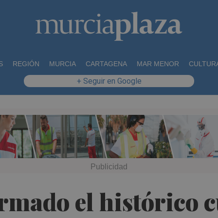
S
REGIÓN
MURCIA
CARTAGENA
MAR MENOR
CULTUR
+ Seguir en Google
rmado el histórico c