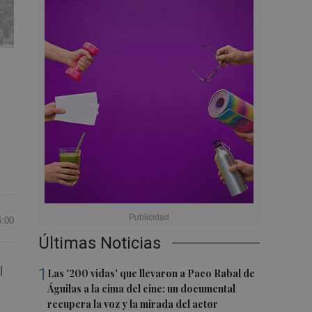
6:00
Últimas Noticias
l
1
Las '200 vidas' que llevaron a Paco Rabal de
Águilas a la cima del cine: un documental
recupera la voz y la mirada del actor