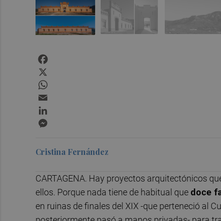
Facebook
X
WhatsApp
Email
LinkedIn
Messenger
Cristina Fernández
CARTAGENA. Hay proyectos arquitectónicos que
ellos. Porque nada tiene de habitual que
doce f
en ruinas de finales del XIX -que perteneció al C
posteriormente pasó a manos privadas- para t