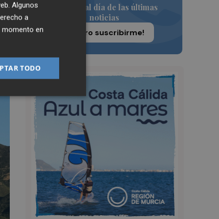
 web. Algunos
Siempre al día de las últimas
noticias
derecho a
ier momento en
¡Quiero suscribirme!
PTAR TODO