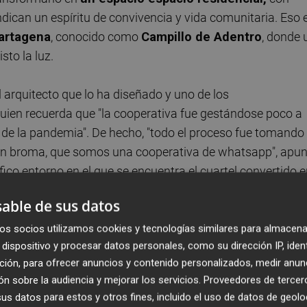
ndican un espíritu de convivencia y vida comunitaria. Eso 
artagena
, conocido como
Campillo de Adentro
, donde 
sto la luz.
l arquitecto que lo ha diseñado y uno de los
quien recuerda que "la cooperativa fue gestándose poco a
io de la pandemia". De hecho, "todo el proceso fue tomando
 en broma, que somos una cooperativa de whatsapp", apu
ico entorno en el que se encuentra el cuartel convertido 
able de sus datos
queño y aislado, rodeado por montañas en todo su
os socios utilizamos cookies y tecnologías similares para almacena
dispositivo y procesar datos personales, como su dirección IP, iden
ico, formando parte del
Parque Regional de La Muela
ción, para ofrecer anuncios y contenido personalizados, medir anun
costeros más bellos y mejor preservados de la costa
n sobre la audiencia y mejorar los servicios.
Proveedores de tercer
 las mejores vistas y vientos, el Cuerpo de Carabineros
s datos para estos y otros fines, incluido el uso de datos de geolo
itectura que ahora vuelve a estar llena de vida.