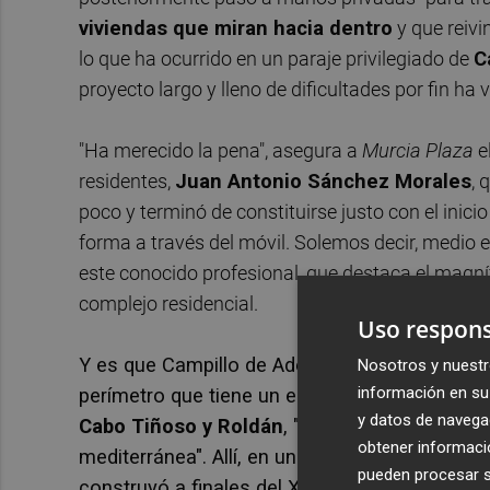
viviendas que miran hacia dentro
y que reivi
lo que ha ocurrido en un paraje privilegiado de
C
proyecto largo y lleno de dificultades por fin ha vi
"Ha merecido la pena", asegura a
Murcia Plaza
e
residentes,
Juan Antonio Sánchez Morales
, 
poco y terminó de constituirse justo con el inic
forma a través del móvil. Solemos decir, medio
este conocido profesional, que destaca el magníf
complejo residencial.
Uso respons
Y es que Campillo de Adentro es un valle, pe
Nosotros y nuestr
información en su 
perímetro que tiene un enorme valor paisajíst
y datos de navega
Cabo Tiñoso y Roldán
, "uno de los lugares 
obtener informació
mediterránea". Allí, en una pequeña loma, con
pueden procesar su
construyó a finales del XIX
una ecléctica arqu