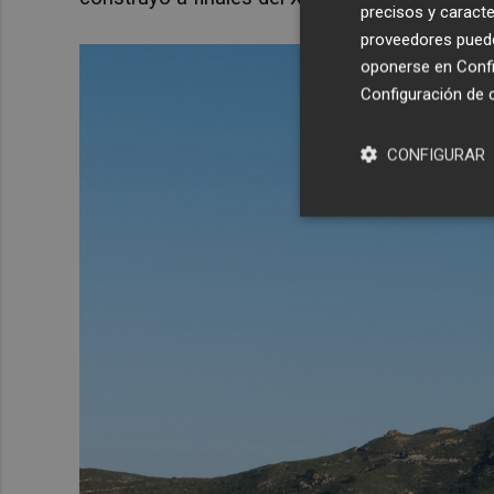
precisos y caracte
proveedores pueden
oponerse en
Confi
Configuración de 
CONFIGURAR