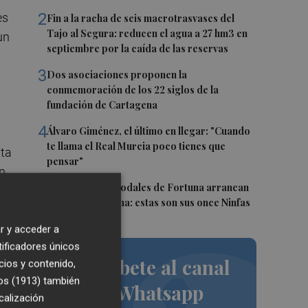
2
es
Fin a la racha de seis macrotrasvases del
Tajo al Segura: reducen el agua a 27 hm3 en
un
septiembre por la caída de las reservas
3
Dos asociaciones proponen la
conmemoración de los 22 siglos de la
fundación de Cartagena
4
Álvaro Giménez, el último en llegar: "Cuando
te llama el Real Murcia poco tienes que
nta
pensar"
en
5
Las Fiestas de Sodales de Fortuna arrancan
este fin de semana: estas son sus once Ninfas
r y acceder a
tificadores únicos
,
Suscríbete al canal
cios y contenido,
os (1913)
también
de Whatsapp
calización