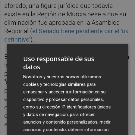
aforado, una figura jurídica que todavía
existe en la Región de Murcia pese a que su
eliminación fue aprobada en la Asamblea
Regional (
el Senado tiene pendiente dar el 'ok'
definitivo'
).
El dirigente socialista, jefe de la oposición en
Uso responsable de sus
la Región de Murcia, asevera que da este
datos
paso "voluntario y personal" por su
Nosotros y nuestros socios utilizamos
"convencimiento ético de su concepción
cookies y tecnologías similares para
persona de la política". Y pide que "este
almacenar y acceder a información en su
ejemplo sea seguido por otros en
dispositivo y procesar datos personales,
circunstancias similares mientras se
como su dirección IP, identificadores únicos
y datos de navegación, para ofrecer
culminan las reformas pertinentes" para
anuncios y contenido personalizados, medir
acabar con los aforamientos.
anuncios y contenido, obtener información