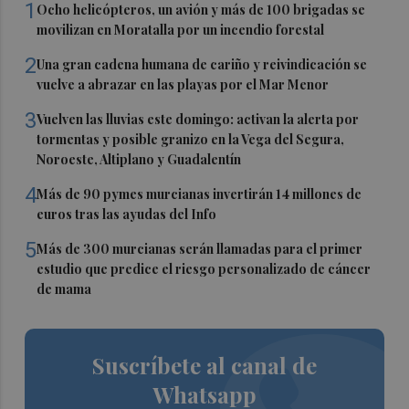
1
Ocho helicópteros, un avión y más de 100 brigadas se
movilizan en Moratalla por un incendio forestal
2
Una gran cadena humana de cariño y reivindicación se
vuelve a abrazar en las playas por el Mar Menor
3
Vuelven las lluvias este domingo: activan la alerta por
tormentas y posible granizo en la Vega del Segura,
Noroeste, Altiplano y Guadalentín
4
Más de 90 pymes murcianas invertirán 14 millones de
euros tras las ayudas del Info
5
Más de 300 murcianas serán llamadas para el primer
estudio que predice el riesgo personalizado de cáncer
de mama
Suscríbete al canal de
Whatsapp