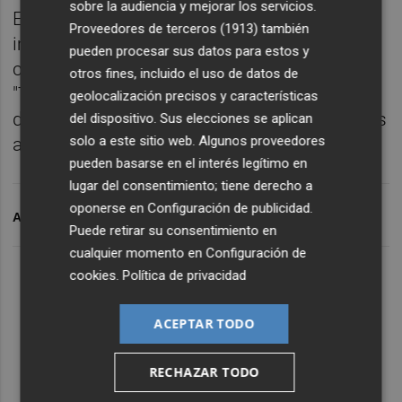
sobre la audiencia y mejorar los servicios.
El socialista añadió que, ante una posible
Proveedores de terceros (1913)
también
imputación, no se plantea dimitir porque
pueden procesar sus datos para estos y
cree que esa situación no se va a producir.
otros fines, incluido el uso de datos de
"Tengo la conciencia tranquila. El resultado
geolocalización precisos y características
de este caso va a ser el mismo que hace tres
del dispositivo. Sus elecciones se aplican
solo a este sitio web. Algunos proveedores
años: el archivo. No hay nada", manifestó.
pueden basarse en el interés legítimo en
lugar del consentimiento; tiene derecho a
oponerse en
Configuración de publicidad
.
ARCHIVADO EN
DIEGO CONESA
Puede retirar su consentimiento en
cualquier momento en
Configuración de
cookies
.
Política de privacidad
ACEPTAR TODO
RECHAZAR TODO