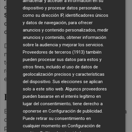
almacenar y acceder a información en su
crecimiento con inflación controlada, y
dispositivo y procesar datos personales,
Sobrecalentamiento
(la que acabamos de
como su dirección IP, identificadores únicos
dejar), cuando oferta y demanda están
y datos de navegación, para ofrecer
anuncios y contenido personalizados, medir
desajustados y se dispara la inflación.
anuncios y contenido, obtener información
sobre la audiencia y mejorar los servicios.
De acuerdo con cada fase, unos activos son
Proveedores de terceros (1913)
también
más adecuados que otros. Ahora, la
pueden procesar sus datos para estos y
tesorería es el más indicado. Después (en
otros fines, incluido el uso de datos de
reflación), los bonos. El mensaje es claro:
geolocalización precisos y características
esperar.
del dispositivo. Sus elecciones se aplican
solo a este sitio web. Algunos proveedores
Explosión del desempleo
pueden basarse en el interés legítimo en
lugar del consentimiento; tiene derecho a
En la fase actual podemos esperar una caída
oponerse en
Configuración de publicidad
.
Puede retirar su consentimiento en
de la productividad seguida de la espiral
cualquier momento en
Configuración de
precios salarios, que sólo termina con una