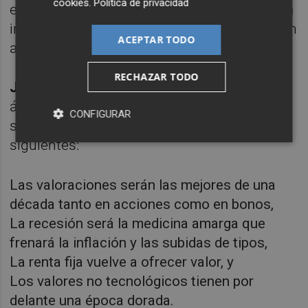
cookies
.
Política de privacidad
explosión de desempleo. Si para entonces la
inflación se ha contenido, los tipos empiezan
ACEPTAR TODO
a bajar y empieza la reconstrucción.
RECHAZAR TODO
JP Morgan
lanza un mensaje desde otro
ángulo: Hay que ver el potencial en esta
CONFIGURAR
situación. Sus argumentos son los
siguientes:
Las valoraciones serán las mejores de una
década tanto en acciones como en bonos,
La recesión será la medicina amarga que
frenará la inflación y las subidas de tipos,
La renta fija vuelve a ofrecer valor, y
Los valores no tecnológicos tienen por
delante una época dorada.