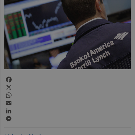
Facebook
X
WhatsApp
Email
LinkedIn
Messenger