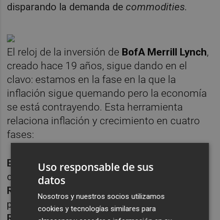
disparando la demanda de
commodities
.
El reloj de la inversión de
BofA Merrill Lynch
,
creado hace 19 años, sigue dando en el
clavo: estamos en la fase en la que la
inflación sigue quemando pero la economía
se está contrayendo. Esta herramienta
relaciona inflación y crecimiento en cuatro
fases:
Estanflación
(la actual), con inflación alta y
Uso responsable de sus
crecimiento bajando,
datos
Reflación
, cuando se controla la inflación
Nosotros y nuestros socios utilizamos
pero aún no crecemos,
cookies y tecnologías similares para
Recuperación
, cuando se retoma el