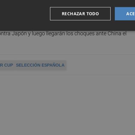
s asiáticos
Japón
, selección subcampeona de este
RECHAZAR TODO
ACE
ontra Japón y luego llegarán los choques ante China el
R CUP
SELECCIÓN ESPAÑOLA