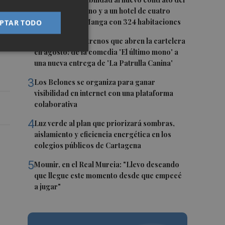
1
transporte urbano y a un hotel de cuatro
estrellas en La Manga con 324 habitaciones
PTAR TODO
2
Estos son los estrenos que abren la cartelera
en agosto: de la comedia 'El último mono' a
una nueva entrega de 'La Patrulla Canina'
3
Los Belones se organiza para ganar
visibilidad en internet con una plataforma
colaborativa
4
Luz verde al plan que priorizará sombras,
aislamiento y eficiencia energética en los
colegios públicos de Cartagena
5
Mounir, en el Real Murcia: "Llevo deseando
que llegue este momento desde que empecé
a jugar"