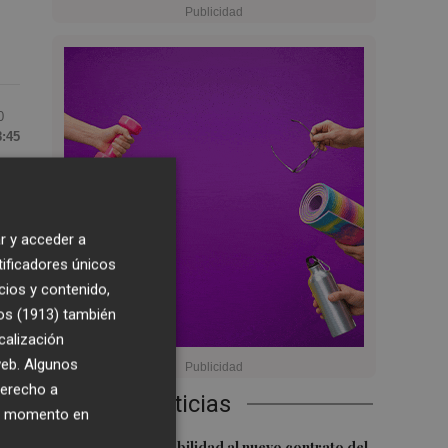
0
8:45
r y acceder a
tificadores únicos
cios y contenido,
os (1913)
también
os
calización
 web. Algunos
derecho a
Últimas Noticias
ier momento en
San Javier da viabilidad al nuevo contrato del