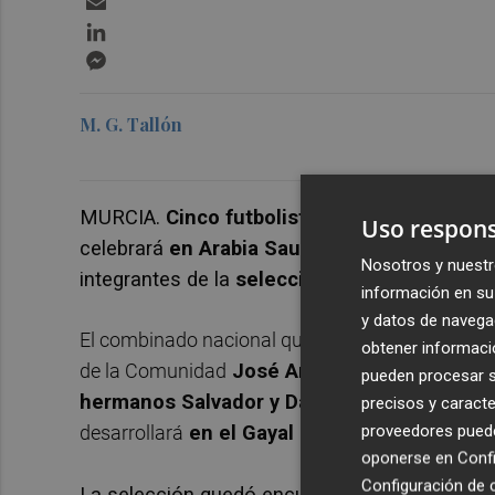
LinkedIn
Messenger
M. G. Tallón
MURCIA.
Cinco futbolistas de la Región de
Uso respons
celebrará
en Arabia Saudí
a mediados de este
Nosotros y nuestr
integrantes de la
selección española de
fútb
información en su 
y datos de navega
El combinado nacional que dirige el alcantariller
obtener informació
de la Comunidad
José Antonio Oliver Santia
pueden procesar su
hermanos Salvador y David Ardil Navarro
en 
precisos y caracte
proveedores pueden
desarrollará
en el Gayal Beach Hub de la ci
oponerse en
Confi
Configuración de 
La selección quedó encuadrada en el grupo B,