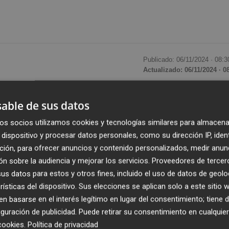
Publicado: 06/11/2024 ·
08:3
Actualizado: 06/11/2024 · 0
 Murcia
disputarán la
Neom Beach Soccer Cup
, que se
able de sus datos
 mes de noviembre y en el que participarán como
os socios utilizamos cookies y tecnologías similares para almacena
ol playa
.
dispositivo y procesar datos personales, como su dirección IP, iden
ción, para ofrecer anuncios y contenido personalizados, medir anun
o
Christian Méndez Lacárcel
contará con los jugadores
n sobre la audiencia y mejorar los servicios.
Proveedores de tercer
go, Pablo López Molina, Domingo Cabrera Acosta y l
s datos para estos y otros fines, incluido el uso de datos de geolo
esta competición de carácter internacional que se
rísticas del dispositivo. Sus elecciones se aplican solo a este sitio
 basarse en el interés legítimo en lugar del consentimiento; tiene 
udad de Neom del 13 al 16 de noviembre
.
guración de publicidad
. Puede retirar su consentimiento en cualqu
cookies
.
Política de privacidad
 en el que tendrá como rivales a la vigente campeona