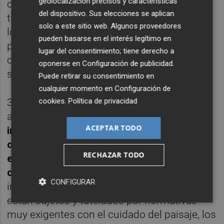
geolocalización precisos y características
como base conceptual la extracción y
del dispositivo. Sus elecciones se aplican
transformación de las puzolanas siguiendo
solo a este sitio web. Algunos proveedores
los estándares y los criterios más exigentes
pueden basarse en el interés legítimo en
para la preservación del patrimonio natural y
lugar del consentimiento; tiene derecho a
cultural, la calidad ambiental y su entorno
oponerse en
Configuración de publicidad
.
social".
Puede retirar su consentimiento en
cualquier momento en
Configuración de
cookies
.
Política de privacidad
3. Minería responsable y sostenible: en la
actualidad,
"las explotaciones de piedra
ACEPTAR TODO
industrial se diseñan y trabajan de forma
ordenada y armónica con el medio natural y
RECHAZAR TODO
el marco social en el que se han de llevar a
cabo".
Los proyectos, planes y labores de
CONFIGURAR
investigación, explotación y restauración
están sujetos y tutelados por normativas
muy exigentes con el cuidado del paisaje, los