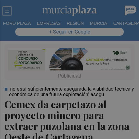
FORO PLAZA
EMPRESAS
REGIÓN
MURCIA
CARTAGEN
+ Seguir en Google
no está suficientemente asegurada la viabilidad técnica y
económica de una futura explotación" asegu
Cemex da carpetazo al
proyecto minero para
extraer puzolana en la zona
Oeste de Cartagena