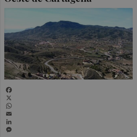
Facebook
X
WhatsApp
Email
LinkedIn
Messenger