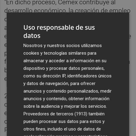
"En dicho proceso, Cemex contribuye al
desarrollo económico, la creación de empleo
de calidad y a la generación de un impacto
Uso responsable de sus
ambiental neto positivo en los territorios y
datos
entornos en los que está presente. Dentro de
este compromiso, Cemex continuará
Nosotros y nuestros socios utilizamos
promoviendo y desarrollando proyectos que
cookies y tecnologías similares para
almacenar y acceder a información en su
favorezcan la transición hacia una economía
dispositivo y procesar datos personales,
baja en carbono, en línea con los objetivos
como su dirección IP, identificadores únicos
establecidos por la Unión Europea".
y datos de navegación, para ofrecer
anuncios y contenido personalizados, medir
2. La importancia de las puzolanas: "con el
anuncios y contenido, obtener información
claro objetivo común de reducir las
sobre la audiencia y mejorar los servicios.
emisiones de CO2 y promover una
Proveedores de terceros (1913)
también
construcción más sostenible, el proyecto
pueden procesar sus datos para estos y
otros fines, incluido el uso de datos de
Paola I en la zona Oeste de Cartagena tiene