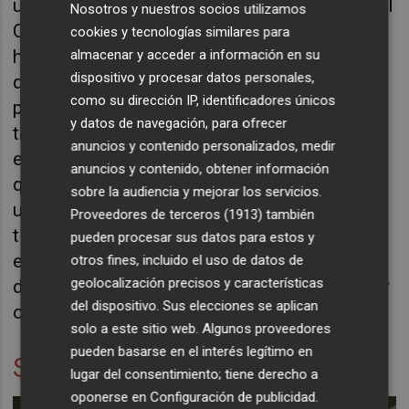
ubicación refaccionando las instalaciones del
Nosotros y nuestros socios utilizamos
Cuartel de Fajardo y transformándolo en un
cookies y tecnologías similares para
hotel se haga realidad", desea J. J. Peñalver,
almacenar y acceder a información en su
dispositivo y procesar datos personales,
quien advierte de que "estamos perdiendo la
como su dirección IP, identificadores únicos
posibilidad de recordar nuestra historia a
y datos de navegación, para ofrecer
través de esos vestigios militares que aún
anuncios y contenido personalizados, medir
están en pie, conocer cómo se construyeron,
anuncios y contenido, obtener información
qué elementos fueron necesarios para
sobre la audiencia y mejorar los servicios.
ubicarlos allí, dónde están, qué historia
Proveedores de terceros (1913)
también
tienen... Y sobre todo disfrutar del entorno de
pueden procesar sus datos para estos y
esas ubicaciones excepcionales que hacen
otros fines, incluido el uso de datos de
geolocalización precisos y características
de Cartagena un referente histórico de primer
del dispositivo. Sus elecciones se aplican
orden".
solo a este sitio web. Algunos proveedores
pueden basarse en el interés legítimo en
Sobre las baterías
lugar del consentimiento; tiene derecho a
oponerse en
Configuración de publicidad
.