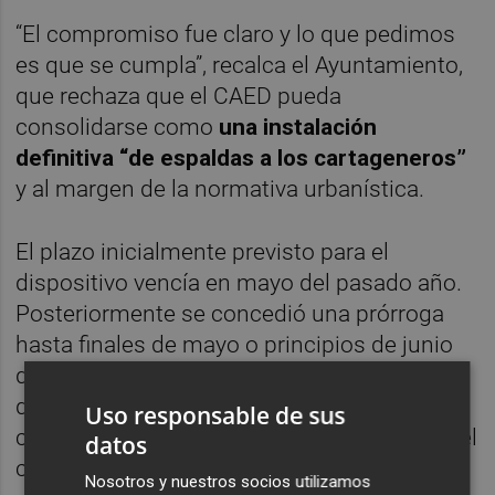
“El compromiso fue claro y lo que pedimos
es que se cumpla”, recalca el Ayuntamiento,
que rechaza que el CAED pueda
consolidarse como
una instalación
definitiva “de espaldas a los cartageneros”
y al margen de la normativa urbanística.
El plazo inicialmente previsto para el
dispositivo vencía en mayo del pasado año.
Posteriormente se concedió una prórroga
hasta finales de mayo o principios de junio
de este ejercicio. Ese calendario, unido al
desarrollo de las obras, mantiene abierto el
Uso responsable de sus
conflicto político y jurídico sobre el futuro del
datos
centro en el antiguo Hospital Naval.
Nosotros y nuestros socios utilizamos