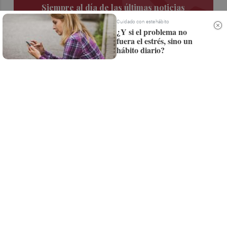
Siempre al día de las últimas noticias
¡Quiero suscribirme!
Cuidado con este hábito
¿Y si el problema no
fuera el estrés, sino un
hábito diario?