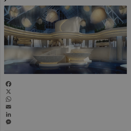
Facebook
X
WhatsApp
Email
LinkedIn
Messenger