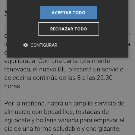
Nuevo concepto gastronómico
ACEPTAR TODO
El mismo 27 de julio, el restaurante Blu
RECHAZAR TODO
comienza una nueva etapa que pone en valor
los sabores de los productos de la tierra para
CONFIGURAR
ofrecer una cocina actual, desenfadada y
equilibrada. Con una carta totalmente
renovada, el nuevo Blu ofrecerá un servicio
de cocina continúa de las 8 a las 22.30
horas.
Por la mañana, habrá un amplio servicio de
almuerzo con bocadillos, tostadas de
aguacate y bollería variada para empezar el
día de una forma saludable y energizante.