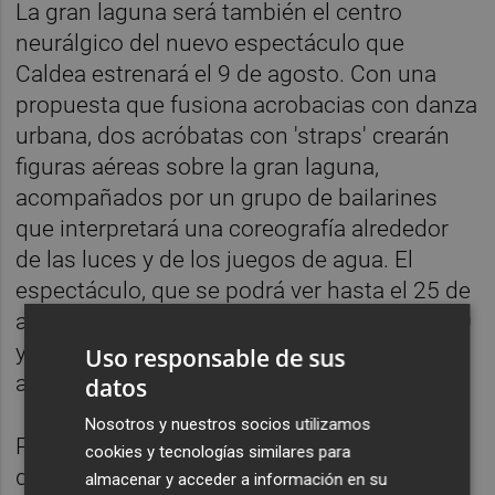
La gran laguna será también el centro
neurálgico del nuevo espectáculo que
Caldea estrenará el 9 de agosto. Con una
propuesta que fusiona acrobacias con danza
urbana, dos acróbatas con 'straps' crearán
figuras aéreas sobre la gran laguna,
acompañados por un grupo de bailarines
que interpretará una coreografía alrededor
de las luces y de los juegos de agua. El
espectáculo, que se podrá ver hasta el 25 de
agosto, tendrá dos pases diarios: a las 11.40
y a las 21.40. El show podrá verse
Uso responsable de sus
adquiriendo cualquier modalidad de acceso.
datos
Nosotros y nuestros socios utilizamos
Paralelamente, con el Acceso Premium se
cookies y tecnologías similares para
dará acceso las ‘Champagne Sesions’ todos
almacenar y acceder a información en su