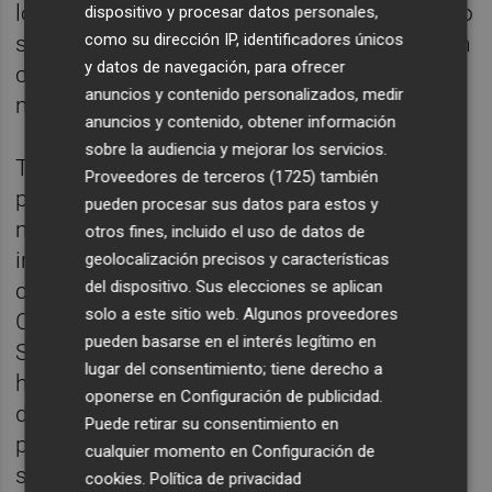
los viernes y sábados, y del 9 al 25 de agosto
dispositivo y procesar datos personales,
como su dirección IP, identificadores únicos
se trasladarán a la laguna exterior y contarán
y datos de navegación, para ofrecer
con un show especial con artistas y la
anuncios y contenido personalizados, medir
música en directo de un DJ.
anuncios y contenido, obtener información
sobre la audiencia y mejorar los servicios.
También, los talleres 'wellness' ampliarán su
Proveedores de terceros (1725)
también
programación de boles tibetanos y
pueden procesar sus datos para estos y
mindfulness, y estrenarán una innovadora e
otros fines, incluido el uso de datos de
inédita versión de mindfulness en el agua
geolocalización precisos y características
del dispositivo. Sus elecciones se aplican
con música creada exclusivamente para
solo a este sitio web. Algunos proveedores
Caldea por el compositor catalán David
pueden basarse en el interés legítimo en
Sitges Sardà, máster en musicoterapia, que
lugar del consentimiento; tiene derecho a
ha diseñado música para eventos y espots
oponerse en
Configuración de publicidad
.
de empresas como PortAventura y ha
Puede retirar su consentimiento en
participado en la creación de bandas
cualquier momento en
Configuración de
sonoras de películas y documentales.
cookies
.
Política de privacidad