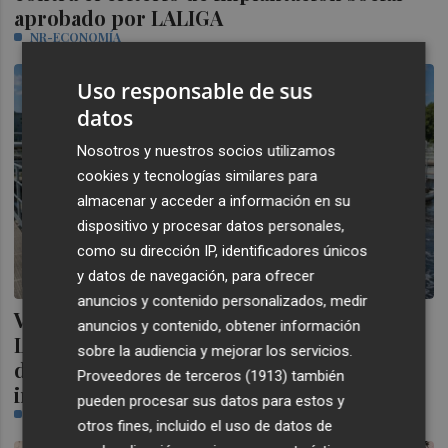
aprobado por LALIGA
NR-ECONOMÍA
Uso responsable de sus
datos
Nosotros y nuestros socios utilizamos
cookies y tecnologías similares para
almacenar y acceder a información en su
dispositivo y procesar datos personales,
como su dirección IP, identificadores únicos
y datos de navegación, para ofrecer
anuncios y contenido personalizados, medir
Veolia refuerza su posición en
anuncios y contenido, obtener información
Latinoamérica con un contrato histórico
sobre la audiencia y mejorar los servicios.
de agua en Colombia para modernizar la
Proveedores de terceros (1913)
también
infraestructura hídrica de Cúcuta
pueden procesar sus datos para estos y
NR-ECONOMÍA
otros fines, incluido el uso de datos de