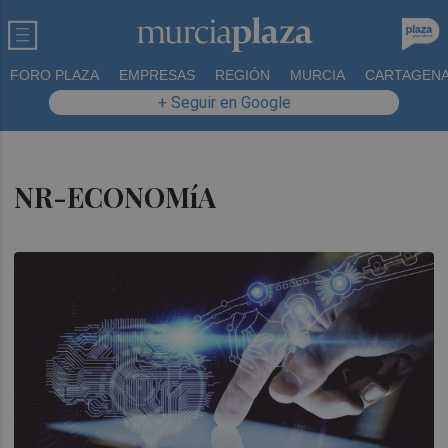
FORO PLAZA
EMPRESAS
REGIÓN
MURCIA
CARTAGEN
+ Seguir en Google
NR-ECONOMíA