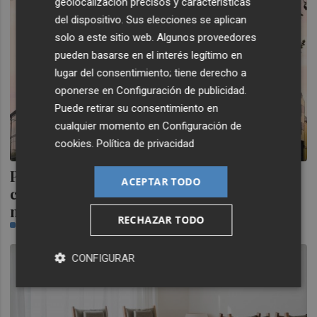
geolocalización precisos y características
del dispositivo. Sus elecciones se aplican
solo a este sitio web. Algunos proveedores
pueden basarse en el interés legítimo en
lugar del consentimiento; tiene derecho a
oponerse en
Configuración de publicidad
.
Puede retirar su consentimiento en
cualquier momento en
Configuración de
cookies
.
Política de privacidad
Prosegur aumenta su beneficio neto
ACEPTAR TODO
consolidado un 5,5% y alcanza los 57
millones de euros
RECHAZAR TODO
NR-ECONOMÍA
CONFIGURAR