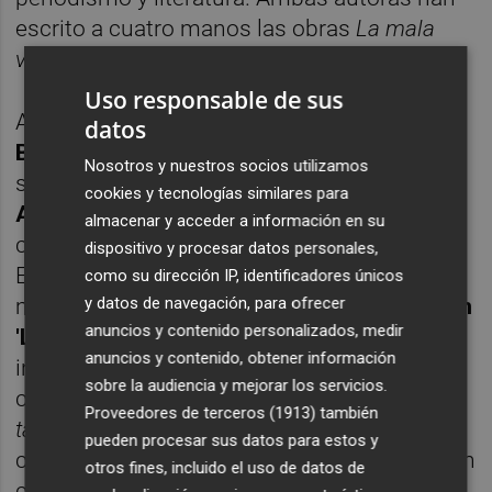
escrito a cuatro manos las obras
La mala
víctima
y
Sobre nosotras. Sobre nada
.
Uso responsable de sus
Asimismo, el ciclo '
Biblioteca Regional,
datos
Biblioteca Universal
', cuya primera entrega
Nosotros y nuestros socios utilizamos
se dedicó a Japón, se centrará ahora en
cookies y tecnologías similares para
Alemania
y se desarrolla en colaboración
almacenar y acceder a información en su
con el Departamento de Alemán de la
dispositivo y procesar datos personales,
Escuela Oficial de Idiomas de Murcia. En el
como su dirección IP, identificadores únicos
y datos de navegación, para ofrecer
marco de este ciclo se ofrecerá
el cinefórum
anuncios y contenido personalizados, medir
'Los nibelungos' de películas alemanas
,
anuncios y contenido, obtener información
incidiendo en aquellas basadas en novelas
sobre la audiencia y mejorar los servicios.
como
El perfume, Las afinidades electivas o El
Proveedores de terceros (1913)
también
tambor de hojalata.
Esta iniciativa será
pueden procesar sus datos para estos y
coordinada por la periodista especializada en
otros fines, incluido el uso de datos de
cine
Paula Gonzálve
z.