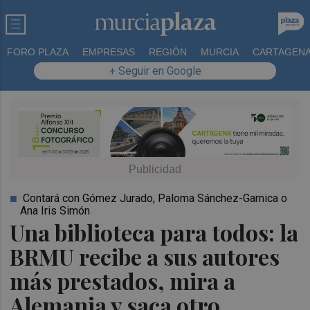
FORO PLAZA
EMPRESAS
REGIÓN
MURCIA
CARTAGEN
+ Seguir en Google
Contará con Gómez Jurado, Paloma Sánchez-Garnica o
Ana Iris Simón
Una biblioteca para todos: la
BRMU recibe a sus autores
más prestados, mira a
Alemania y saca otro