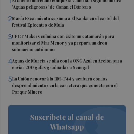
1
El talento murciano conquista Cimeria: Dagnino ilustra
'Aguas peligrosas' de Conan el Bárbaro
2
María Escarmiento se suma a El Kanka en el cartel del
festival Epicentro de Mula
3
UPCT Makers culmina con éxito un catamarán para
monitorizar el Mar Menor y ya prepara un dron
submarino autónomo
4
Aguas de Murcia se alía con la ONG Azul en Acción para
enviar 200 gafas graduadas a Senegal
5
La Unión renovará la RM-F44 y acabará con los
desprendimientos en la carretera que conecta con el
Parque Minero
Suscríbete al canal de
Whatsapp