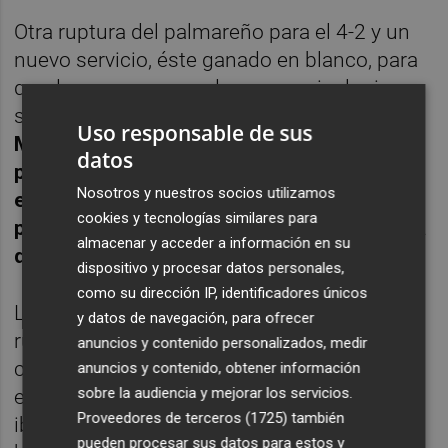
Otra ruptura del palmareño para el 4-2 y un
nuevo servicio, éste ganado en blanco, para
quedarse muy cerca de conseguir el primer
set.
CA estaba bordando el tenis y, aunque
Uso responsable de sus
Musetti todavía aguantó para el 5-3, el
datos
pupilo de Juan Carlos Ferrero lo cerró
Nosotros y nuestros socios utilizamos
echando la bola al aire sin conceder ningún
cookies y tecnologías similares para
punto más y con una gran volea de derecha
almacenar y acceder a información en su
después de 40 minutos
.
dispositivo y procesar datos personales,
como su dirección IP, identificadores únicos
La segunda manga la inició Alcaraz con otra
y datos de navegación, para ofrecer
ruptura para seguir llevando la iniciativa y,
anuncios y contenido personalizados, medir
con su tercer servicio consecutivo ganado
anuncios y contenido, obtener información
sobre la audiencia y mejorar los servicios.
en blanco , consolidó el break. El encuentro
Proveedores de terceros (1725)
también
iba muy bien para el español pero enfrente
pueden procesar sus datos para estos y