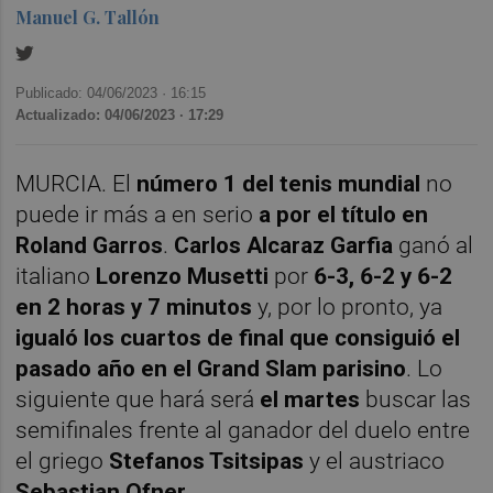
Manuel G. Tallón
Publicado: 04/06/2023 ·
16:15
Actualizado: 04/06/2023 · 17:29
MURCIA. El
número 1 del tenis mundial
no
puede ir más a en serio
a por el título en
Roland Garros
.
Carlos Alcaraz Garfia
ganó al
italiano
Lorenzo Musetti
por
6-3, 6-2 y 6-2
en 2 horas y 7 minutos
y, por lo pronto, ya
igualó los cuartos de final que consiguió el
pasado año en el Grand Slam parisino
. Lo
siguiente que hará será
el martes
buscar las
semifinales frente al ganador del duelo entre
el griego
Stefanos Tsitsipas
y el austriaco
Sebastian Ofner
.