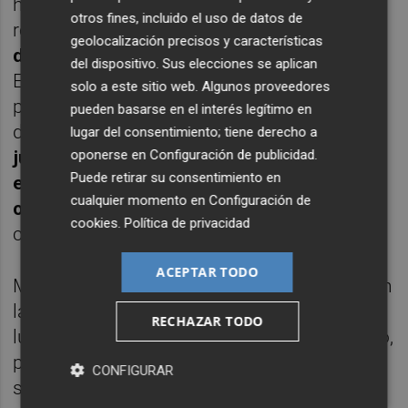
había un gran tenista y Musetti lo demostró
otros fines, incluido el uso de datos de
reaccionando.
Dos juegos seguidos para el
geolocalización precisos y características
de Carrara y un 2-2 que obligaba a apretar
.
del dispositivo. Sus elecciones se aplican
Es justo lo que hizo Carlos, dominando y
solo a este sitio web. Algunos proveedores
poniendo la bola en las líneas o muy cerca
pueden basarse en el interés legítimo en
de ellas, para volver a dispararse.
Cuatro
lugar del consentimiento; tiene derecho a
juegos consecutivos le valieron para poner
oponerse en
Configuración de publicidad
.
Puede retirar su consentimiento en
el 2-0 en el casillero de sets después de
cualquier momento en
Configuración de
otros 43 minutos
y, además, culminando
cookies
.
Política de privacidad
con
dos aces seguidos
.
ACEPTAR TODO
Musetti tuvo una buena puesta en escena en
la tercera manga pues ganó su saque y
RECHAZAR TODO
luego dispuso de dos bolas de break al resto,
pero Alcaraz salió de ese apuro y la igualdad
CONFIGURAR
se fue manteniendo hasta el 2-2.