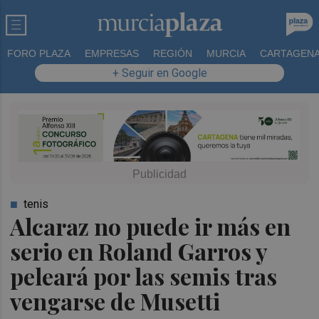
FORO PLAZA
EMPRESAS
REGIÓN
MURCIA
CARTAGEN
+ Seguir en Google
tenis
Alcaraz no puede ir más en
serio en Roland Garros y
peleará por las semis tras
vengarse de Musetti