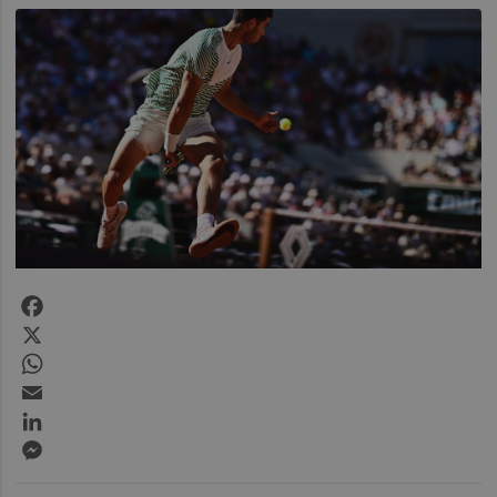
Facebook
X
WhatsApp
Email
LinkedIn
Messenger