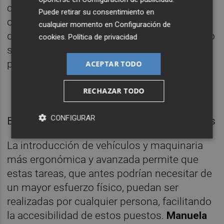
cualquier persona sin formación. En
Puede retirar su consentimiento en
concreto, Tania ha realizado cursos como el
cualquier momento en
Configuración de
de prevención de riesgos laborales, e incluso
cookies
.
Política de privacidad
se ha sacado el carné de conducir tipo C,
pagado por la empresa.
ACEPTAR TODO
RECHAZAR TODO
CONFIGURAR
Begoña Dávila. Foto: Loyola Pérez de Villegas
La introducción de vehículos y maquinaria
más ergonómica y avanzada permite que
estas tareas, que antes podrían necesitar de
un mayor esfuerzo físico, puedan ser
realizadas por cualquier persona, facilitando
la accesibilidad de estos puestos.
Manuela