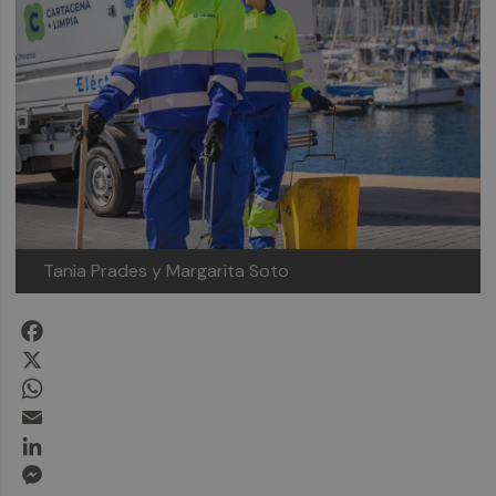
Tania Prades y Margarita Soto
Facebook
X
WhatsApp
Email
LinkedIn
Messenger