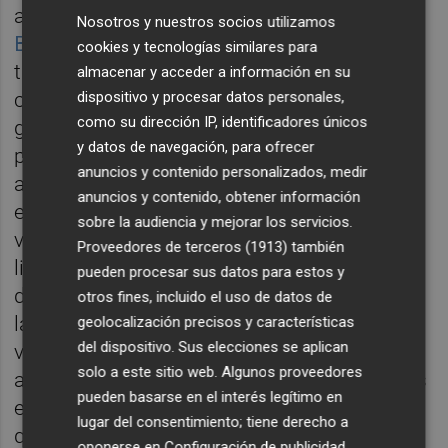
a cabo tareas cada vez más especializadas.
Nosotros y nuestros socios utilizamos
Begoña Dávila
,
quien lleva 18 años
cookies y tecnologías similares para
trabajando en Lhicarsa, nos cuenta que su
almacenar y acceder a información en su
dispositivo y procesar datos personales,
crecimiento en la empresa ha sido muy
como su dirección IP, identificadores únicos
grande. Dávila se encargaba de separar el
y datos de navegación, para ofrecer
plástico en una cinta y poco a poco ha ido
anuncios y contenido personalizados, medir
avanzando “hasta que me propusieron llevar
anuncios y contenido, obtener información
el camión, me saqué el carné, y ahora en
sobre la audiencia y mejorar los servicios.
verano también hago de conductora de
Proveedores de terceros (1913)
también
limpieza”, un puesto que cada vez
pueden procesar sus datos para estos y
desempeñan más mujeres. Por otro
otros fines, incluido el uso de datos de
lado,
Tania Prades
, operaria de limpieza
geolocalización precisos y características
del dispositivo. Sus elecciones se aplican
viaria, también expresa que desde que entró
solo a este sitio web. Algunos proveedores
a Lhicarsa ha tenido que recibir formaciones
pueden basarse en el interés legítimo en
específicas, pese a la creencia popular de
lugar del consentimiento; tiene derecho a
que este trabajo lo puede desempeñar
oponerse en
Configuración de publicidad
.