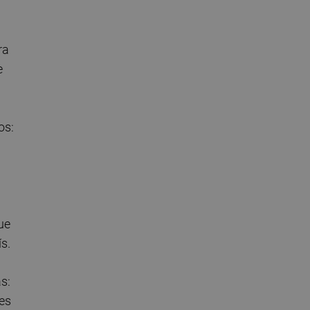
ra
e
os:
que
s.
s:
nes