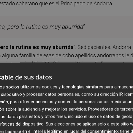
 estado soberano que es el Principado de Andorra.
a, pero la rutina es muy aburrida"
ero la rutina es muy aburrida
". Sed pacientes. Andorra
 alguna familia de esas de ocho apellidos andorranos le 
gó a intervenir el FinCEN (Financial Crimes Enforcement
ma que vinculaba a Banca Privada de Andorra con fortuna
able de sus datos
 de la trama Odebrecht, entre otras. Una fantasía de
os socios utilizamos cookies y tecnologías similares para almacena
por delante al banco entero y que acabó judicializado de
dispositivo y procesar datos personales, como su dirección IP, iden
PA’ se produce en breve y os lo perdéis por culpa de esta id
ción, para ofrecer anuncios y contenido personalizados, medir anun
n sobre la audiencia y mejorar los servicios.
Proveedores de tercer
s datos para estos y otros fines, incluido el uso de datos de geolo
ja".
Esto solo os lo ha podido decir un
tolili
que va por la v
rísticas del dispositivo. Sus elecciones se aplican solo a este sitio
so a mí. Dejaos de discotecas infestadas de monitores de
 basarse en el interés legítimo en lugar del consentimiento; tiene 