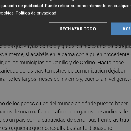
ras: bar de portugueses. Son la gozadera de cualquier
guración de publicidad
. Puede retirar su consentimiento en cualqu
cookies
.
Política de privacidad
ilidades que van des de los juegos de azar hasta las pele
10 en mi escala particular de
true party
. Muy recomendab
RECHAZAR TODO
ACE
agall de Andorra la Vella.
ejo es que vayáis con ojo y que, si es necesario, os pongái
pecialmente, si acabáis en la cama con alguien procedente
cir, de los municipios de Canillo y de Ordino. Hasta hace
ecariedad de las vías terrestres de comunicación dejaban
ante los largos meses de invierno y, bueno, a nivel genét
 uno de los pocos sitios del mundo en dónde puedes hacer
anos de una mafia de tráfico de órganos. Los índices de
 es un país con la capacidad de cerrar sus fronteras tras
y esto, quieras que no, resulta bastante disuasorio.