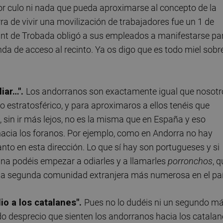
r culo ni nada que pueda aproximarse al concepto de la
a de vivir una movilización de trabajadores fue un 1 de
unt de Trobada obligó a sus empleados a manifestarse pa
da de acceso al recinto. Ya os digo que es todo miel sobr
iar…".
Los andorranos son exactamente igual que nosotr
 estratosférico, y para aproximaros a ellos tenéis que
, sin ir más lejos, no es la misma que en España y eso
 hacia los foranos. Por ejemplo, como en Andorra no hay
nto en esta dirección. Lo que sí hay son portugueses y si
ina podéis empezar a odiarles y a llamarles
porronchos
, 
a la segunda comunidad extranjera más numerosa en el paí
io a los catalanes".
Pues no lo dudéis ni un segundo má
do desprecio que sienten los andorranos hacia los catala