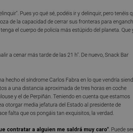
nquir". Pues yo qué sé, podéis ir y delinquir, pero tenéis 
goza de la capacidad de cerrar sus fronteras para enganc
tenga el cuerpo de policía más estúpido del planeta. Que 
alir a cenar más tarde de las 21 h". De nuevo, Snack Bar
ha hecho el síndrome Carlos Fabra en lo que vendría sien
rtos a una distancia aproximada de tres horas en coche
oulouse y el de Perpiñán. Teniendo en cuenta que estamos
a otorgar media jefatura del Estado al presidente de
ce falta que os pongáis tan exquisitos, la verdad.
ue contratar a alguien me saldrá muy caro"
. Puede ser