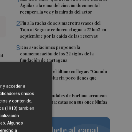
Águilas a la cima del cine: un documental
recupera la voz y la mirada del actor
2
Fin a la racha de seis macrotrasvases del
Tajo al Segura: reducen el agua a 27 hm3 en
septiembre por la caída de las reservas
3
Dos asociaciones proponen la
conmemoración de los 22 siglos de la
da
fundación de Cartagena
4
s
Álvaro Giménez, el último en llegar: "Cuando
te llama el Real Murcia poco tienes que
pensar"
r y acceder a
tificadores únicos
5
Las Fiestas de Sodales de Fortuna arrancan
ea
cios y contenido,
este fin de semana: estas son sus once Ninfas
os (1913)
también
calización
ida
 web. Algunos
Suscríbete al canal
derecho a