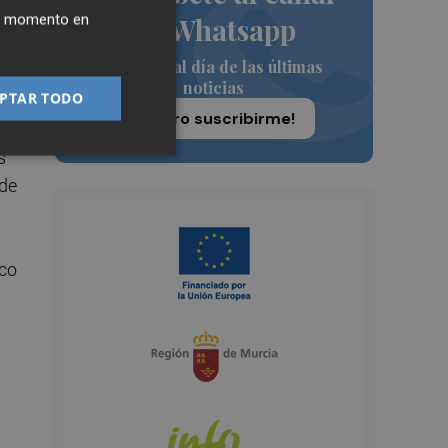
ier momento en
de Whatsapp
as
Siempre al día de las últimas
le
noticias
PTAR TODO
¡Quiero suscribirme!
s
 de
ico