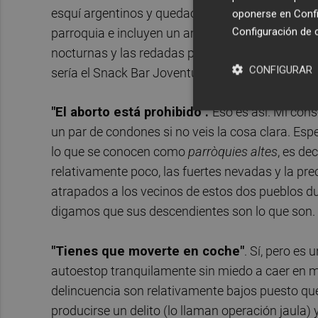
esquí argentinos y quedaos con estas tres palab
oponerse en
Confi
Configuración de 
parroquia e incluyen un amplio abanico de posib
nocturnas y las redadas policiales. Un 10 sobre 
CONFIGURAR
sería el Snack Bar Joventus, en la calle Joan Mar
"El aborto está prohibido".
Eso es así. Mi cons
un par de condones si no veis la cosa clara. Es
lo que se conocen como
parròquies altes
, es de
relativamente poco, las fuertes nevadas y la pr
atrapados a los vecinos de estos dos pueblos dur
digamos que sus descendientes son lo que son.
"Tienes que moverte en coche"
. Sí, pero es
autoestop tranquilamente sin miedo a caer en m
delincuencia son relativamente bajos puesto que
producirse un delito (lo llaman operación jaula) 