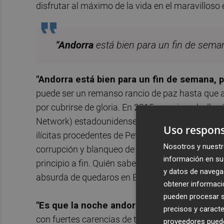
disfrutar al máximo de la vida en el maravilloso
"Andorra
está bien para un fin de seman
"Andorra
está bien para un fin de semana, p
puede ser un remanso rancio de paz hasta que a
por cubrirse de gloria. En 2015, por ejemplo, lle
Network) estadounidense por una liada tochísi
Uso respons
ilícitas procedentes de Petróleos de Venezuela y
Nosotros y nuestr
corrupción y blanqueo de capitales que se llevó 
información en su 
principio a fin. Quién sabe si el próximo ‘caso B
y datos de navega
absurda de quedaros en España.
obtener informació
pueden procesar su
"Es que la noche andorrana es bastante flo
precisos y caracte
con fuertes carencias de todo tipo. Hacedme ca
proveedores pueden