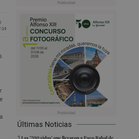
4
7:14
s
r
de
ma
Últimas Noticias
1
Las '200 vidas' que llevaron a Paco Rabal de