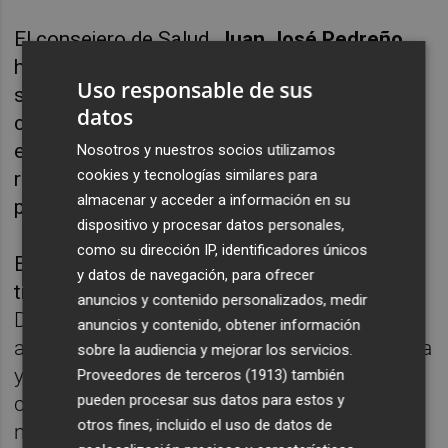
El consejero de Salud,
Juan José Pedreño
,
ha explicado que el incremento de los casos
Uso responsable de sus
se debe al resultado del puente y es
datos
consecuencia de la interacción social. Por
ello ha pedido a la ciudadanía prudencia y
Nosotros y nuestros socios utilizamos
cookies y tecnologías similares para
respeto a las medidas de protección (la
almacenar y acceder a información en su
principal es el uso de la mascarilla).
dispositivo y procesar datos personales,
como su dirección IP, identificadores únicos
El titular de Salud también ha solicitado a
y datos de navegación, para ofrecer
través de una carta ayuda
tanto a la
anuncios y contenido personalizados, medir
Delegación del Gobierno como a los
anuncios y contenido, obtener información
ayuntamientos para las labores de "vigilancia
sobre la audiencia y mejorar los servicios.
y cumplimiento de las medidas acordadas y
Proveedores de terceros (1913)
también
pueden procesar sus datos para estos y
controles de aforo y uso obligatorio de la
otros fines, incluido el uso de datos de
mascarilla para defender la salud de la