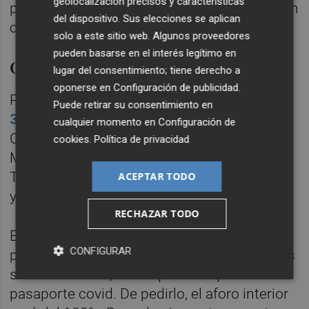
geolocalización precisos y características
población en general, sobre todo teniendo en
del dispositivo. Sus elecciones se aplican
cuenta las fechas que se aproximan".
solo a este sitio web. Algunos proveedores
pueden basarse en el interés legítimo en
Otros niveles de alerta
lugar del consentimiento; tiene derecho a
oponerse en
Configuración de publicidad
.
Por otro lado,
hay 12 poblaciones en un
nivel
Puede retirar su consentimiento en
3 o alto
. Son Los Alcázares, Aledo, Archena,
cualquier momento en
Configuración de
Caravaca de la Cruz, Molina de Segura,
cookies
.
Política de privacidad
Moratalla, Ricote, San Javier, Santomera, Las
Torres de Cotillas, Villanueva del Rio Segura
ACEPTAR TODO
y Yecla.
RECHAZAR TODO
En este escenario, el aforo interior máximo
CONFIGURAR
para hostelería, restauración y celebraciones
se limita al 50%, salvo que se requiera el
pasaporte covid. De pedirlo, el aforo interior