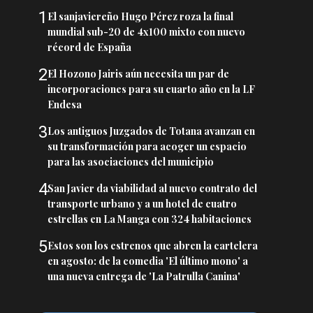
1
El sanjaviereño Hugo Pérez roza la final
mundial sub-20 de 4x100 mixto con nuevo
récord de España
2
El Hozono Jairis aún necesita un par de
incorporaciones para su cuarto año en la LF
Endesa
3
Los antiguos Juzgados de Totana avanzan en
su transformación para acoger un espacio
para las asociaciones del municipio
4
San Javier da viabilidad al nuevo contrato del
transporte urbano y a un hotel de cuatro
estrellas en La Manga con 324 habitaciones
5
Estos son los estrenos que abren la cartelera
en agosto: de la comedia 'El último mono' a
una nueva entrega de 'La Patrulla Canina'