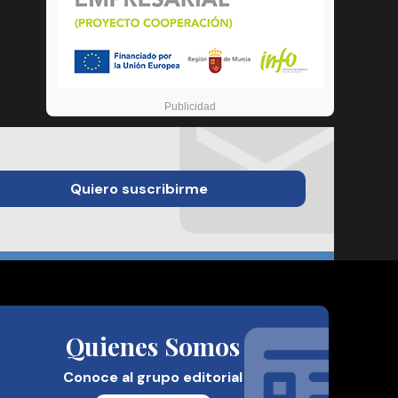
Quiero suscribirme
Quienes Somos
Conoce al grupo editorial