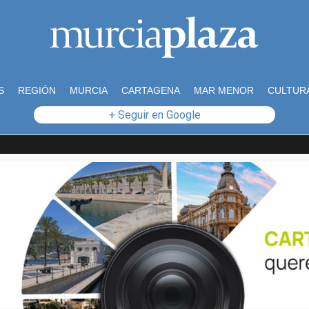
S
REGIÓN
MURCIA
CARTAGENA
MAR MENOR
CULTUR
+ Seguir en Google