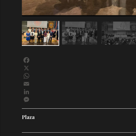
Facebook
X
WhatsApp
Email
LinkedIn
Messenger
Plaza