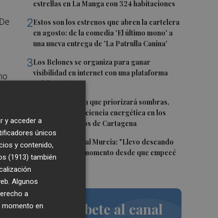
estrellas en La Manga con 324 habitaciones
2
 De
Estos son los estrenos que abren la cartelera
en agosto: de la comedia 'El último mono' a
una nueva entrega de 'La Patrulla Canina'
3
Los Belones se organiza para ganar
visibilidad en internet con una plataforma
mo
colaborativa
4
Luz verde al plan que priorizará sombras,
aislamiento y eficiencia energética en los
r y acceder a
colegios públicos de Cartagena
tificadores únicos
5
Mounir, en el Real Murcia: "Llevo deseando
cios y contenido,
que llegue este momento desde que empecé
os (1913)
también
a jugar"
calización
 y
 web. Algunos
derecho a
Suscríbete al canal
ier momento en