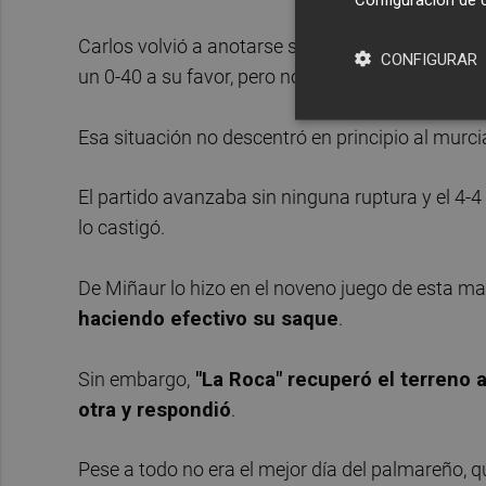
Carlos volvió a anotarse su saque y en la siguie
CONFIGURAR
un 0-40 a su favor, pero no remató y perdió un 4
Esa situación no descentró en principio al murci
El partido avanzaba sin ninguna ruptura y el 4-4
lo castigó.
De Miñaur lo hizo en el noveno juego de esta m
haciendo efectivo su saque
.
Sin embargo,
"La Roca" recuperó el terreno a
otra y respondió
.
Pese a todo no era el mejor día del palmareño, q