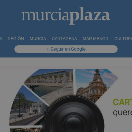
S
REGIÓN
MURCIA
CARTAGENA
MAR MENOR
CULTUR
+ Seguir en Google