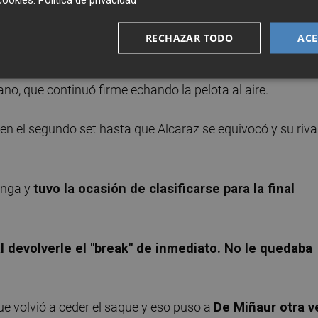
nte ocasión en la que esperó la llegada de la bola dispuso 
RECHAZAR TODO
ACE
-2 que parecía cantado.
ano, que continuó firme echando la pelota al aire.
 en el segundo set hasta que Alcaraz se equivocó y su riva
anga y
tuvo la ocasión de clasificarse para la final
l devolverle el "break" de inmediato. No le quedaba
ue volvió a ceder el saque y eso puso a
De Miñaur otra v