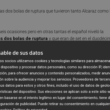
as dos bolas de ruptura que tuvieron tanto Alcaraz como
 seis ocasiones pero en otras tantas el español niveló la
as dos bolas de ruptura
y que eran de set en el duodéci
able de sus datos
errero
siguió yendo a remolque (1-4 y 2-5) y, pese a
os socios utilizamos cookies y tecnologías similares para almacena
a 5, finalmente salió airoso el oceánico, que se llevó la
dispositivo y procesar datos personales, como su dirección IP, iden
 2 minutos
en dos tramos.
ción, para ofrecer anuncios y contenido personalizados, medir anun
n sobre la audiencia y mejorar los servicios.
Proveedores de tercer
s datos para estos y otros fines, incluido el uso de datos de geolo
comenzó sirviendo y el que llevó la iniciativa con seguridad
rísticas del dispositivo. Sus elecciones se aplican solo a este sitio
ques de esta manga.
 basarse en el interés legítimo en lugar del consentimiento; tiene 
guración de publicidad
. Puede retirar su consentimiento en cualqu
break" pero no la aprovechó.
cookies
.
Política de privacidad