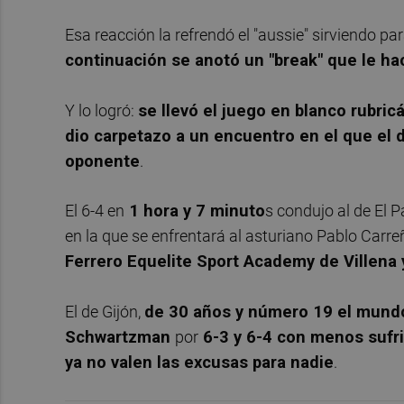
Esa reacción la refrendó el "aussie" sirviendo par
continuación se anotó un "break" que le hac
Y lo logró:
se llevó el juego en blanco rubri
dio carpetazo a un encuentro en el que el
oponente
.
El 6-4 en
1 hora y 7 minuto
s condujo al de El Pa
en la que se enfrentará al asturiano Pablo Carre
Ferrero Equelite Sport Academy de Villena
El de Gijón,
de 30 años y número 19 el mund
Schwartzman
por
6-3 y 6-4 con menos sufr
ya no valen las excusas para nadie
.