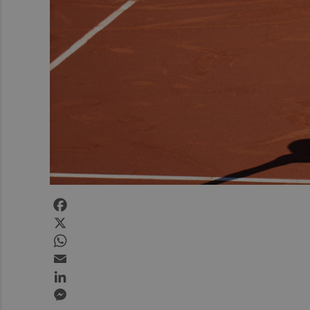
Facebook
X
WhatsApp
Email
LinkedIn
Messenger