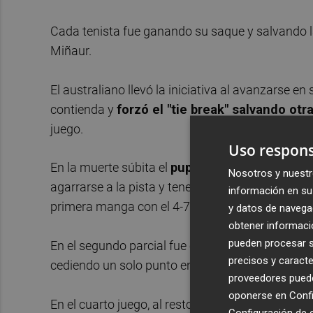
Cada tenista fue ganando su saque y salvando l
Miñaur.
El australiano llevó la iniciativa al avanzarse en
contienda y
forzó el "tie break" salvando otr
juego.
Uso respons
En la muerte súbita el
pupilo de Juan Carlos F
Nosotros y nuestr
agarrarse a la pista y tener el saque para igualar 
información en su 
primera manga con el 4-7 después de
1 hora y
y datos de navega
obtener informació
pueden procesar su
En el segundo parcial fue el de El Palmar el que 
precisos y caracte
cediendo un solo punto en sus dos primeros sa
proveedores pueden
oponerse en
Confi
En el cuarto juego, al resto, tuvo la opción del "
Configuración de 