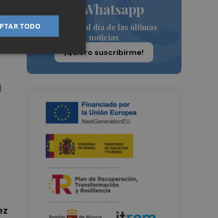
de Whatsapp
de
PTAR TODO
Siempre al día de las últimas
noticias
¡Quiero suscribirme!
l
ez