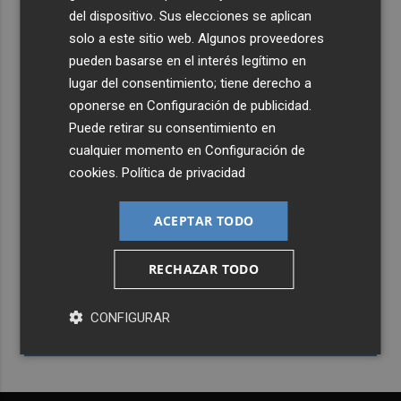
del dispositivo. Sus elecciones se aplican
solo a este sitio web. Algunos proveedores
pueden basarse en el interés legítimo en
lugar del consentimiento; tiene derecho a
oponerse en
Configuración de publicidad
.
Puede retirar su consentimiento en
cualquier momento en
Configuración de
cookies
.
Política de privacidad
ACEPTAR TODO
Recibe toda la actualidad de
Murcia Plaza en tu correo
RECHAZAR TODO
Quiero suscribirme
CONFIGURAR