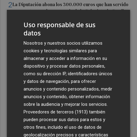
2
La Diputación abona los 300.000 euros que han servido
para restaurar el campanario de la Colegiata de Gandia
3
La Pobla de Farnals suma nuevos servicios de
Uso responsable de sus
proximidad al espacio público
datos
4
Ferran Torres: “Ser imagen de la Comunitat es un
Nosotros y nuestros socios utilizamos
orgullo y una responsabilidad”
cookies y tecnologías similares para
almacenar y acceder a información en su
5
Paterna solicita a la Generalitat que el día del eclipse
dispositivo y procesar datos personales,
cierre el Parque Natural del Turia y La Vallesa
como su dirección IP, identificadores únicos
y datos de navegación, para ofrecer
anuncios y contenido personalizados, medir
anuncios y contenido, obtener información
sobre la audiencia y mejorar los servicios.
Proveedores de terceros (1913)
también
pueden procesar sus datos para estos y
otros fines, incluido el uso de datos de
geolocalización precisos y características