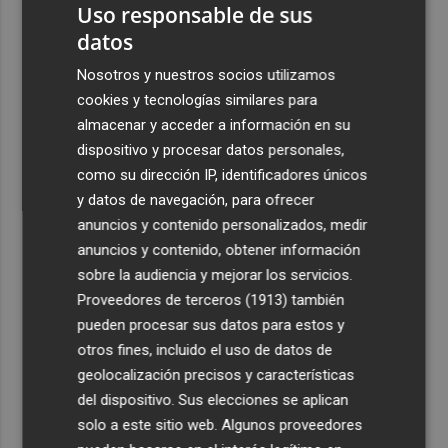
Uso responsable de sus
2
El incendio forestal de Aras de los Olmos (Valencia) está
controlado
datos
3
El Ibex 35 abre a la baja (-0,1%) y peligra la cota de los
Nosotros y nuestros socios utilizamos
20.100 puntos, con el petróleo al alza
cookies y tecnologías similares para
almacenar y acceder a información en su
4
El Elche CF está a un paso de hacerse con los derechos
dispositivo y procesar datos personales,
sobre la perla argentina Tiziano Perrotta
como su dirección IP, identificadores únicos
5
El UCAM CB más internacional: Sito tiene a 10 jugadores
y datos de navegación, para ofrecer
que irán con sus selecciones en las ventanas FIBA
anuncios y contenido personalizados, medir
anuncios y contenido, obtener información
sobre la audiencia y mejorar los servicios.
Proveedores de terceros (1913)
también
pueden procesar sus datos para estos y
otros fines, incluido el uso de datos de
geolocalización precisos y características
del dispositivo. Sus elecciones se aplican
solo a este sitio web. Algunos proveedores