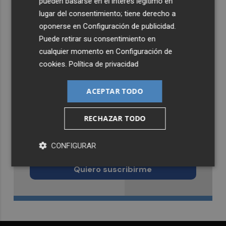
pueden basarse en el interés legítimo en
lugar del consentimiento; tiene derecho a
oponerse en
Configuración de publicidad
.
Puede retirar su consentimiento en
cualquier momento en
Configuración de
cookies
.
Política de privacidad
ACEPTAR TODO
RECHAZAR TODO
Recibe toda la actualidad de
CONFIGURAR
Murcia Plaza en tu correo
Quiero suscribirme