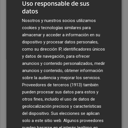
Uso responsable de sus
cima del cine: un documental recupera la voz y la mirada
del actor
datos
3
Mario Domínguez, a un paso del Excelsior Róterdam de
Nosotros y nuestros socios utilizamos
la Eredivisie
cookies y tecnologías similares para
almacenar y acceder a información en su
4
Entidades del Camp d'Elx reclaman más protagonismo
dispositivo y procesar datos personales,
en las fiestas para la Ufece y conciertos en valenciano
como su dirección IP, identificadores únicos
5
El Ibex 35 sube un 2% la primera semana de agosto tras
y datos de navegación, para ofrecer
conquistar los históricos 20.000 puntos
anuncios y contenido personalizados, medir
anuncios y contenido, obtener información
sobre la audiencia y mejorar los servicios.
Proveedores de terceros (1913)
también
pueden procesar sus datos para estos y
otros fines, incluido el uso de datos de
geolocalización precisos y características
del dispositivo. Sus elecciones se aplican
solo a este sitio web. Algunos proveedores
pueden basarse en el interés legítimo en