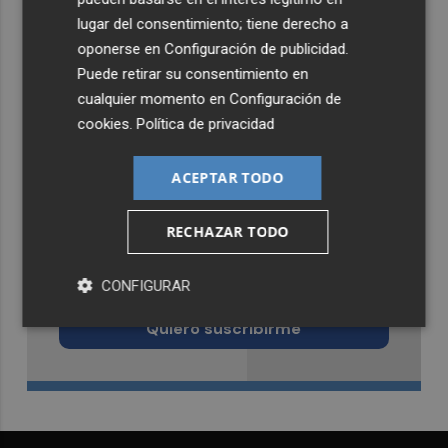
lugar del consentimiento; tiene derecho a
oponerse en
Configuración de publicidad
.
Puede retirar su consentimiento en
cualquier momento en
Configuración de
cookies
.
Política de privacidad
ACEPTAR TODO
RECHAZAR TODO
Recibe toda la actualidad de
Murcia Plaza en tu correo
CONFIGURAR
Quiero suscribirme