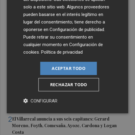
solo a este sitio web. Algunos proveedores
pueden basarse en el interés legítimo en
lugar del consentimiento; tiene derecho a
oponerse en
Configuración de publicidad
.
Puede retirar su consentimiento en
cualquier momento en
Configuración de
cookies
.
Política de privacidad
ACEPTAR TODO
RECHAZAR TODO
Últimas Noticias
1
Castelló apuesta por convertir el eclipse en un referente
CONFIGURAR
científico: recibirá a un gran equipo de expertos
2
El Villarreal anuncia a sus seis capitanes: Gerard
Moreno, Foyth, Comesaña, Ayoze, Cardona y Logan
Costa