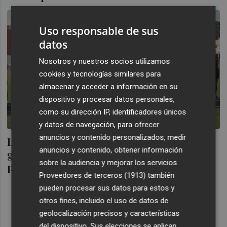
Uso responsable de sus
datos
Nosotros y nuestros socios utilizamos
cookies y tecnologías similares para
almacenar y acceder a información en su
dispositivo y procesar datos personales,
como su dirección IP, identificadores únicos
y datos de navegación, para ofrecer
anuncios y contenido personalizados, medir
Las sub-16 y las sub-14 de Murcia sólo
anuncios y contenido, obtener información
ganan un partido entre las dos en la
sobre la audiencia y mejorar los servicios.
primera fase nacional
Proveedores de terceros (1913)
también
pueden procesar sus datos para estos y
otros fines, incluido el uso de datos de
geolocalización precisos y características
del dispositivo. Sus elecciones se aplican