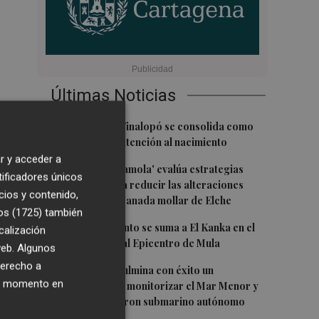
Últimas Noticias
1
El Hospital del Vinalopó se consolida como
referente en la atención al nacimiento
r y acceder a
2
El proyecto 'Gramola' evalúa estrategias
tificadores únicos
sostenibles para reducir las alteraciones
cios y contenido,
internas de la granada mollar de Elche
os (1725)
también
3
María Escarmiento se suma a El Kanka en el
calización
cartel del festival Epicentro de Mula
 web. Algunos
derecho a
4
UPCT Makers culmina con éxito un
ier momento en
catamarán para monitorizar el Mar Menor y
ya prepara un dron submarino autónomo