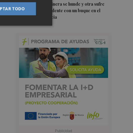
5
Una batea clochinera se hunde y otra sufre
PTAR TODO
daños en un incidente con un buque en el
puerto de Valencia