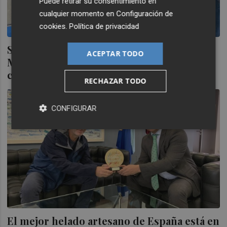
Puede retirar su consentimiento en
cualquier momento en
Configuración de
cookies
.
Política de privacidad
Santiago de la Ribera rinde tributo a
ACEPTAR TODO
Manuel Velasco y le pone su nombre a una
calle
RECHAZAR TODO
CONFIGURAR
El mejor helado artesano de España está en