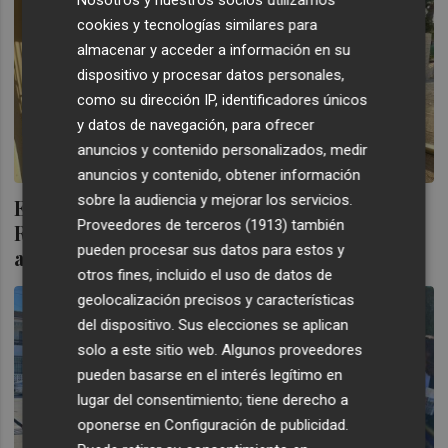
Nosotros y nuestros socios utilizamos
cookies y tecnologías similares para
almacenar y acceder a información en su
dispositivo y procesar datos personales,
como su dirección IP, identificadores únicos
y datos de navegación, para ofrecer
anuncios y contenido personalizados, medir
anuncios y contenido, obtener información
sobre la audiencia y mejorar los servicios.
El centro de negocios de Santiago de la
Proveedores de terceros (1913)
también
Ribera entra en la recta final para su
pueden procesar sus datos para estos y
apertura
otros fines, incluido el uso de datos de
geolocalización precisos y características
del dispositivo. Sus elecciones se aplican
solo a este sitio web. Algunos proveedores
pueden basarse en el interés legítimo en
lugar del consentimiento; tiene derecho a
oponerse en
Configuración de publicidad
.