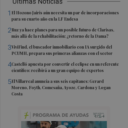
Últimas Noticias
1
El Hozono Jairis aún necesita un par de incorporaciones
para su cuarto año en la LF Endesa
2
Ruz ya hace planes para un posible futuro de Clarisas,
más allá de la rehabilitación: ¿retorno de la Dama?
3
ViviFind, el buscador inmobiliario con IA surgido del
PCUMH, prepara sus primeras alianzas con el sector
4
Castelló apuesta por convertir el eclipse en un referente
científico: recibirá a un gran equipo de expertos
5
El Villarreal anuncia a sus seis capitanes: Gerard
Moreno, Foyth, Comesaña, Ayoze, Cardona y Logan
Costa