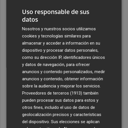
es más líder
Uso responsable de sus
2
España amplía a siete aeropuertos, entre ellos Alicante-
datos
Elche y Manises, los controles aleatorios a viajeros de
Italia
Nosotros y nuestros socios utilizamos
3
La Biblioteca Valenciana conmemora el 750 aniversario
cookies y tecnologías similares para
del legado de Jaume I
almacenar y acceder a información en su
dispositivo y procesar datos personales,
4
Una gran cadena humana de cariño y reivindicación se
como su dirección IP, identificadores únicos
vuelve a abrazar en las playas por el Mar Menor
y datos de navegación, para ofrecer
5
Levantan el confinamiento del municipio castellonense
anuncios y contenido personalizados, medir
de Sierra Engarcerán por el incendio
anuncios y contenido, obtener información
sobre la audiencia y mejorar los servicios.
Proveedores de terceros (1913)
también
pueden procesar sus datos para estos y
otros fines, incluido el uso de datos de
geolocalización precisos y características
del dispositivo. Sus elecciones se aplican