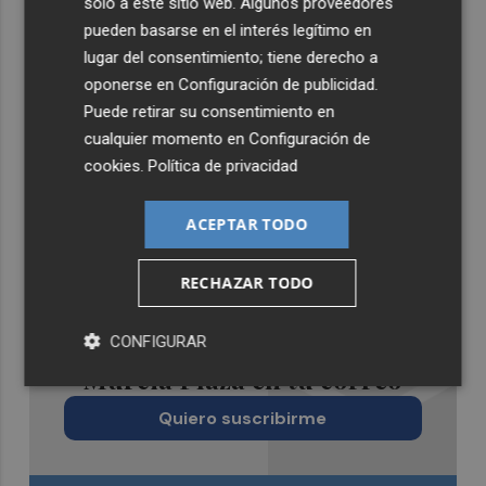
solo a este sitio web. Algunos proveedores
pueden basarse en el interés legítimo en
lugar del consentimiento; tiene derecho a
oponerse en
Configuración de publicidad
.
Puede retirar su consentimiento en
cualquier momento en
Configuración de
cookies
.
Política de privacidad
ACEPTAR TODO
RECHAZAR TODO
Recibe toda la actualidad de
CONFIGURAR
Murcia Plaza en tu correo
Quiero suscribirme