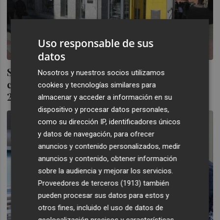
Uso responsable de sus
datos
Seis de cada diez oficinas bancarias se han
Nosotros y nuestros socios utilizamos
cerrado en España desde los máximos de
cookies y tecnologías similares para
2008
almacenar y acceder a información en su
dispositivo y procesar datos personales,
como su dirección IP, identificadores únicos
y datos de navegación, para ofrecer
anuncios y contenido personalizados, medir
anuncios y contenido, obtener información
sobre la audiencia y mejorar los servicios.
Proveedores de terceros (1913)
también
pueden procesar sus datos para estos y
otros fines, incluido el uso de datos de
geolocalización precisos y características