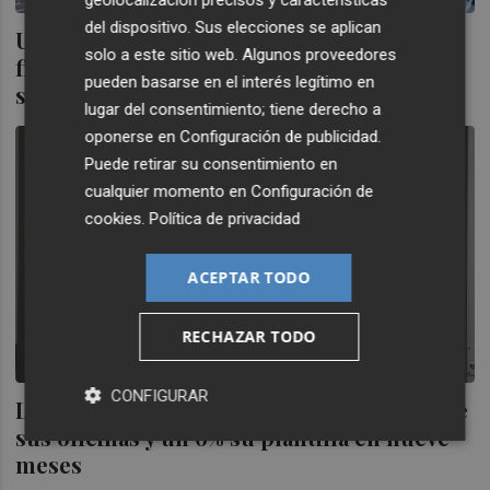
del dispositivo. Sus elecciones se aplican
Un anciano valenciano recoge 165.000
solo a este sitio web. Algunos proveedores
firmas por la "humanización" de los
pueden basarse en el interés legítimo en
servicios bancarios
lugar del consentimiento; tiene derecho a
oponerse en
Configuración de publicidad
.
Puede retirar su consentimiento en
cualquier momento en
Configuración de
cookies
.
Política de privacidad
ACEPTAR TODO
RECHAZAR TODO
CONFIGURAR
La gran banca recorta en España un 13% de
sus oficinas y un 6% su plantilla en nueve
meses