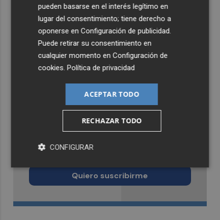
pueden basarse en el interés legítimo en
lugar del consentimiento; tiene derecho a
oponerse en
Configuración de publicidad
.
Puede retirar su consentimiento en
cualquier momento en
Configuración de
cookies
.
Política de privacidad
ACEPTAR TODO
RECHAZAR TODO
Recibe toda la actualidad de
CONFIGURAR
Murcia Plaza en tu correo
Quiero suscribirme