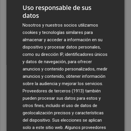
2
De Frida Kahlo a Kubrick: un repaso por los eclipses de
Uso responsable de sus
la cultura
datos
3
El Villarreal cierra la pretemporada con buenas
Nosotros y nuestros socios utilizamos
sensaciones y Ayoze como goleador
cookies y tecnologías similares para
4
Más de medio millar de festeros de Ufece se reivindican
almacenar y acceder a información en su
en el pregón en Elche: "se nota, se siente, el campo está
dispositivo y procesar datos personales,
presente"
como su dirección IP, identificadores únicos
y datos de navegación, para ofrecer
5
Cuenta atrás para el Rototom, un festival que hace de la
anuncios y contenido personalizados, medir
diversidad su "seña de identidad"
anuncios y contenido, obtener información
sobre la audiencia y mejorar los servicios.
Proveedores de terceros (1913)
también
pueden procesar sus datos para estos y
otros fines, incluido el uso de datos de
geolocalización precisos y características
del dispositivo. Sus elecciones se aplican
solo a este sitio web. Algunos proveedores