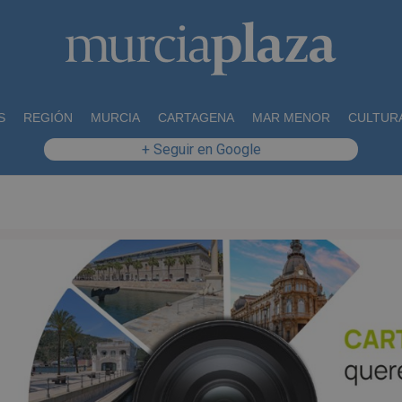
S
REGIÓN
MURCIA
CARTAGENA
MAR MENOR
CULTUR
+ Seguir en Google