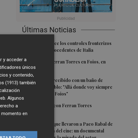
Últimas Noticias
1
España restablece los controles fronterizos
a los viajeros procedentes de Italia
r y acceder a
2
El homenaje a Ferran Torres en Foios, en
tificadores únicos
imágenes
cios y contenido,
3
Ferran Torres, recibido con un baño de
os (1913)
también
masas en su pueblo: "Allá donde voy siempre
calización
digo que soy de Foios"
 web. Algunos
4
Foios se vuelca con Ferran Torres
derecho a
ier momento en
5
Las '200 vidas' que llevaron a Paco Rabal de
Águilas a la cima del cine: un documental
recupera la voz y la mirada del actor
PTAR TODO