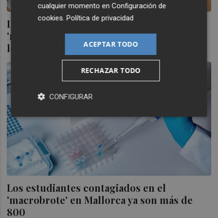
cualquier momento en
Configuración de
cookies
.
Política de privacidad
Los estudiantes contagiados en el
'macrobrote' en Mallorca se aproximan a
ACEPTAR TODO
los 900 casos
RECHAZAR TODO
CONFIGURAR
Los estudiantes contagiados en el
'macrobrote' en Mallorca ya son más de
800