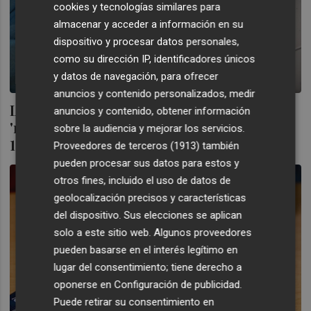
cookies y tecnologías similares para
almacenar y acceder a información en su
dispositivo y procesar datos personales,
como su dirección IP, identificadores únicos
y datos de navegación, para ofrecer
anuncios y contenido personalizados, medir
Los estudiantes contagiados en el
anuncios y contenido, obtener información
'macrobrote' de Mallorca ya superan los
sobre la audiencia y mejorar los servicios.
1.100 casos
Proveedores de terceros (1913)
también
pueden procesar sus datos para estos y
otros fines, incluido el uso de datos de
geolocalización precisos y características
del dispositivo. Sus elecciones se aplican
solo a este sitio web. Algunos proveedores
pueden basarse en el interés legítimo en
lugar del consentimiento; tiene derecho a
oponerse en
Configuración de publicidad
.
Puede retirar su consentimiento en