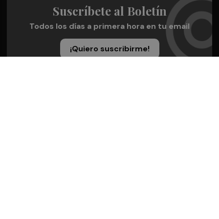
Suscríbete al Boletín
Todos los días a primera hora en tu email
¡Quiero suscribirme!
Síguenos en redes
Murcia Plaza, desde cualquier medio
Quienes Somos
Conoce al grupo editorial
Conócenos