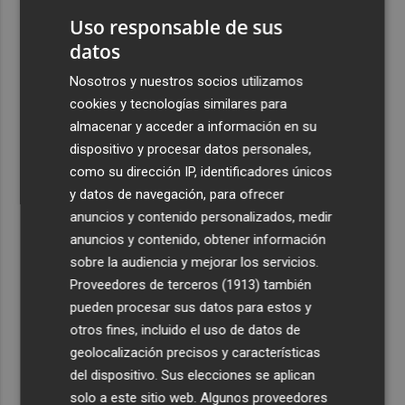
21 para reforzar la movilidad en l'Horta Nord
Uso responsable de sus
2
Shein sondea a inversores con una valoración inferior a
datos
30.000 millones de dólares para su OPV, según FT
Nosotros y nuestros socios utilizamos
3
Florentino Pérez refuerza su posición como principal
cookies y tecnologías similares para
accionista de ACS y eleva su participación al 15%
almacenar y acceder a información en su
4
La Femp se coordina con los gobiernos locales para el
dispositivo y procesar datos personales,
eclipse solar del 12 de agosto
como su dirección IP, identificadores únicos
y datos de navegación, para ofrecer
5
El incendio del Cerro Maestre de Jumilla activa el Plan
anuncios y contenido personalizados, medir
Infomur en situación 1
anuncios y contenido, obtener información
sobre la audiencia y mejorar los servicios.
Proveedores de terceros (1913)
también
pueden procesar sus datos para estos y
otros fines, incluido el uso de datos de
geolocalización precisos y características
del dispositivo. Sus elecciones se aplican
solo a este sitio web. Algunos proveedores