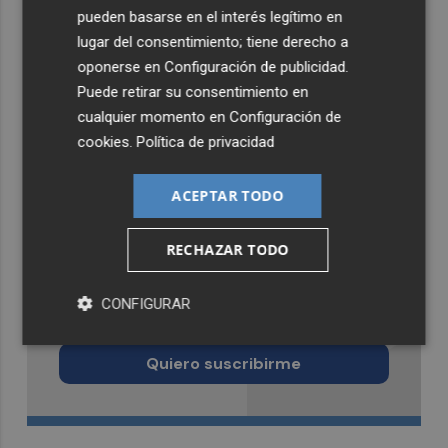
pueden basarse en el interés legítimo en
lugar del consentimiento; tiene derecho a
oponerse en
Configuración de publicidad
.
Puede retirar su consentimiento en
cualquier momento en
Configuración de
cookies
.
Política de privacidad
ACEPTAR TODO
RECHAZAR TODO
Recibe toda la actualidad de
CONFIGURAR
Murcia Plaza en tu correo
Quiero suscribirme