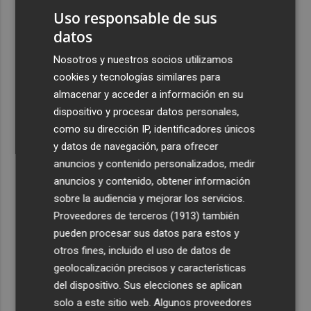
2
Abanilla se alía con Mempleo para facilitar la movilidad
Uso responsable de sus
de personas mayores y dependientes
datos
3
Ceuta señala que al Gobierno le "consta" el llamamiento
Nosotros y nuestros socios utilizamos
por redes a una nueva entrada masiva el 15 de agosto
cookies y tecnologías similares para
4
El futuro centro para mayores del barrio de Sant Antoni
almacenar y acceder a información en su
ofrecerá 100 plazas y una "programación activa"
dispositivo y procesar datos personales,
como su dirección IP, identificadores únicos
5
El queso de Murcia al vino 'Tío Resti', elaborado en
y datos de navegación, para ofrecer
Caravaca, elegido el mejor 'madurado de cabra' de
anuncios y contenido personalizados, medir
España 2025
anuncios y contenido, obtener información
sobre la audiencia y mejorar los servicios.
Proveedores de terceros (1913)
también
pueden procesar sus datos para estos y
otros fines, incluido el uso de datos de
geolocalización precisos y características
del dispositivo. Sus elecciones se aplican
solo a este sitio web. Algunos proveedores