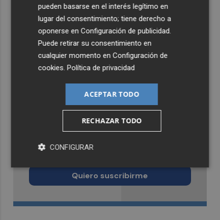
pueden basarse en el interés legítimo en
lugar del consentimiento; tiene derecho a
oponerse en
Configuración de publicidad
.
Puede retirar su consentimiento en
cualquier momento en
Configuración de
cookies
.
Política de privacidad
ACEPTAR TODO
RECHAZAR TODO
Recibe toda la actualidad de
CONFIGURAR
Murcia Plaza en tu correo
Quiero suscribirme