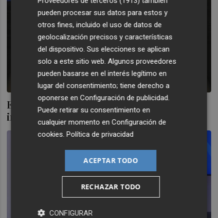
Proveedores de terceros (1913)
también
pueden procesar sus datos para estos y
otros fines, incluido el uso de datos de
geolocalización precisos y características
del dispositivo. Sus elecciones se aplican
solo a este sitio web. Algunos proveedores
pueden basarse en el interés legítimo en
lugar del consentimiento; tiene derecho a
oponerse en
Configuración de publicidad
.
El impacto de la incertidumbre en las
Puede retirar su consentimiento en
inversiones
cualquier momento en
Configuración de
cookies
.
Política de privacidad
ACEPTAR TODO
RECHAZAR TODO
CONFIGURAR