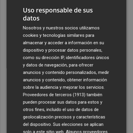
vegetación perdió el 51% de humedad en los meses
Uso responsable de sus
previos
datos
3
La Generalitat destina 132 millones a 24 nuevas
infraestructuras sociosanitarias de mayores y personas
Nosotros y nuestros socios utilizamos
con discapacidad
cookies y tecnologías similares para
almacenar y acceder a información en su
4
La movilidad el 12 de agosto podría duplicarse por el
dispositivo y procesar datos personales,
eclipse con hasta 1,5 millones de desplazamientos
adicionales
como su dirección IP, identificadores únicos
y datos de navegación, para ofrecer
5
Los equipos de extinción afrontan horas "vitales" en
anuncios y contenido personalizados, medir
Tírig para trabajar con medios aéreos
anuncios y contenido, obtener información
sobre la audiencia y mejorar los servicios.
Proveedores de terceros (1913)
también
pueden procesar sus datos para estos y
otros fines, incluido el uso de datos de
geolocalización precisos y características
del dispositivo. Sus elecciones se aplican
solo a este sitio web. Algunos proveedores