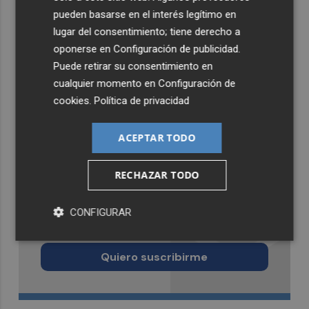
pueden basarse en el interés legítimo en
lugar del consentimiento; tiene derecho a
oponerse en
Configuración de publicidad
.
Puede retirar su consentimiento en
cualquier momento en
Configuración de
cookies
.
Política de privacidad
ACEPTAR TODO
RECHAZAR TODO
Recibe toda la actualidad de
CONFIGURAR
Murcia Plaza en tu correo
Quiero suscribirme