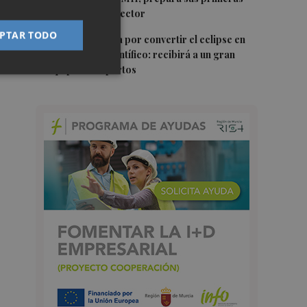
alianzas con el sector
PTAR TODO
5
Castelló apuesta por convertir el eclipse en
un referente científico: recibirá a un gran
equipo de expertos