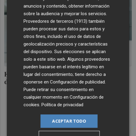
anuncios y contenido, obtener información
sobre la audiencia y mejorar los servicios.
Proveedores de terceros (1913)
también
pueden procesar sus datos para estos y
otros fines, incluido el uso de datos de
geolocalización precisos y características
del dispositivo. Sus elecciones se aplican
solo a este sitio web. Algunos proveedores
pueden basarse en el interés legítimo en
Francisco Soler, nuevo socio responsable
lugar del consentimiento; tiene derecho a
de Garrigues en Murcia y Valencia
oponerse en
Configuración de publicidad
.
Puede retirar su consentimiento en
cualquier momento en
Configuración de
cookies
.
Política de privacidad
ACEPTAR TODO