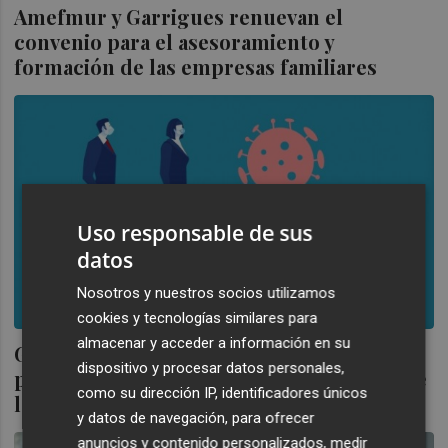
Amefmur y Garrigues renuevan el
convenio para el asesoramiento y
formación de las empresas familiares
Uso responsable de sus
datos
Nosotros y nuestros socios utilizamos
cookies y tecnologías similares para
almacenar y acceder a información en su
Garrigues ofrece una conferencia online
dispositivo y procesar datos personales,
para resolver dudas de las empresas sobre
como su dirección IP, identificadores únicos
los ERTE
y datos de navegación, para ofrecer
anuncios y contenido personalizados, medir