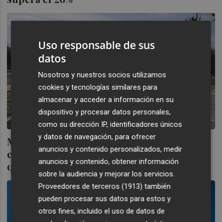
Uso responsable de sus
datos
Nosotros y nuestros socios utilizamos
cookies y tecnologías similares para
almacenar y acceder a información en su
dispositivo y procesar datos personales,
como su dirección IP, identificadores únicos
y datos de navegación, para ofrecer
Más de 2.700 extranjeros fueron
anuncios y contenido personalizados, medir
expulsados en 2023, casi un 25% menos
anuncios y contenido, obtener información
que los años precedentes
sobre la audiencia y mejorar los servicios.
Proveedores de terceros (1913)
también
pueden procesar sus datos para estos y
otros fines, incluido el uso de datos de