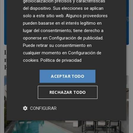
geolocalización precisos y características
del dispositivo. Sus elecciones se aplican
solo a este sitio web. Algunos proveedores
pueden basarse en el interés legítimo en
lugar del consentimiento; tiene derecho a
oponerse en
Configuración de publicidad
.
Puede retirar su consentimiento en
Los extranjeros ganan cada vez más peso y
cualquier momento en
Configuración de
marcan máximos en la compra de casas en
cookies
.
Política de privacidad
España
ACEPTAR TODO
RECHAZAR TODO
CONFIGURAR