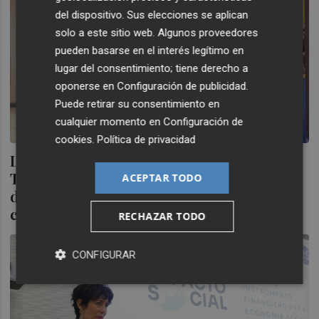
del dispositivo. Sus elecciones se aplican
solo a este sitio web. Algunos proveedores
pueden basarse en el interés legítimo en
lugar del consentimiento; tiene derecho a
oponerse en
Configuración de publicidad
.
Puede retirar su consentimiento en
cualquier momento en
Configuración de
cookies
.
Política de privacidad
La ministra de Migraciones visita
Torrevieja para la declaración de la 'Casa
ACEPTAR TODO
de Ucrania': residen más de 10.000 en la
ciudad
RECHAZAR TODO
CONFIGURAR