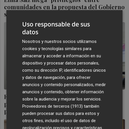
comunidades en la propuesta del Gobierno
sobre financiación autonómica
Uso responsable de sus
datos
Nosotros y nuestros socios utilizamos
cookies y tecnologías similares para
almacenar y acceder a información en su
dispositivo y procesar datos personales,
como su dirección IP, identificadores únicos
y datos de navegación, para ofrecer
anuncios y contenido personalizados, medir
anuncios y contenido, obtener información
El Gobierno lanza una herramienta para
sobre la audiencia y mejorar los servicios.
proyectar el gasto en pensiones a largo
Proveedores de terceros (1913)
también
plazo
pueden procesar sus datos para estos y
otros fines, incluido el uso de datos de
geolocalización precisos y características