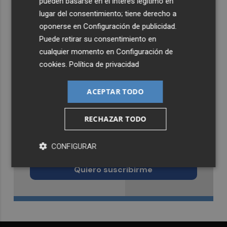
pueden basarse en el interés legítimo en
lugar del consentimiento; tiene derecho a
oponerse en
Configuración de publicidad
.
Puede retirar su consentimiento en
cualquier momento en
Configuración de
cookies
.
Política de privacidad
ACEPTAR TODO
RECHAZAR TODO
Recibe toda la actualidad de
CONFIGURAR
Murcia Plaza en tu correo
Quiero suscribirme