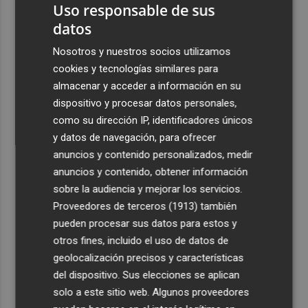
Uso responsable de sus
2
La Generalitat abona 10,6 millones del turno de oficio de
mayo y junio de 2026
datos
3
Valencia Basket incorpora a Oumar Ballo, que jugará la
Nosotros y nuestros socios utilizamos
próxima temporada cedido en Galatasaray
cookies y tecnologías similares para
almacenar y acceder a información en su
4
David Cubillas regresa al Castellón
dispositivo y procesar datos personales,
como su dirección IP, identificadores únicos
5
Teulada Moraira cierra temporalmente la playa del
y datos de navegación, para ofrecer
Portet por vertidos fecales
anuncios y contenido personalizados, medir
anuncios y contenido, obtener información
sobre la audiencia y mejorar los servicios.
Proveedores de terceros (1913)
también
pueden procesar sus datos para estos y
otros fines, incluido el uso de datos de
geolocalización precisos y características
del dispositivo. Sus elecciones se aplican
solo a este sitio web. Algunos proveedores