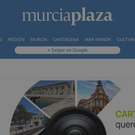
S
REGIÓN
MURCIA
CARTAGENA
MAR MENOR
CULTUR
+ Seguir en Google