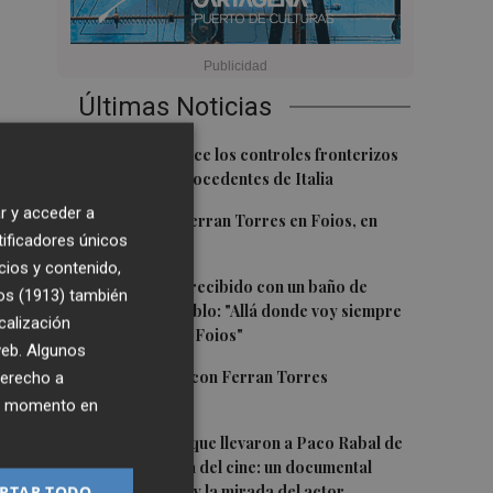
Últimas Noticias
1
España restablece los controles fronterizos
a los viajeros procedentes de Italia
r y acceder a
2
El homenaje a Ferran Torres en Foios, en
tificadores únicos
imágenes
cios y contenido,
3
Ferran Torres, recibido con un baño de
os (1913)
también
masas en su pueblo: "Allá donde voy siempre
calización
digo que soy de Foios"
 web. Algunos
4
Foios se vuelca con Ferran Torres
derecho a
ier momento en
5
Las '200 vidas' que llevaron a Paco Rabal de
Águilas a la cima del cine: un documental
recupera la voz y la mirada del actor
PTAR TODO