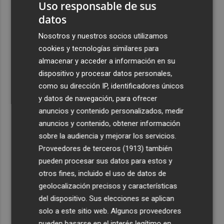
2
Uso responsable de sus
Ferran y Grimaldo recibirán la Alta Distinción de la
Generalitat
datos
3
El Centre del Carme huye del calor con un programa de
Nosotros y nuestros socios utilizamos
visitas y talleres intergeneracionales
cookies y tecnologías similares para
almacenar y acceder a información en su
4
Kiat Lim regresa a Valencia y acompaña a la plantilla en
dispositivo y procesar datos personales,
su visita al Nou Mestalla y a la Basílica
como su dirección IP, identificadores únicos
5
Torrent sancionará a particulares y empresas con hasta
y datos de navegación, para ofrecer
2.000 euros por vertidos ilegales en la vía pública
anuncios y contenido personalizados, medir
anuncios y contenido, obtener información
sobre la audiencia y mejorar los servicios.
Proveedores de terceros (1913)
también
pueden procesar sus datos para estos y
otros fines, incluido el uso de datos de
geolocalización precisos y características
del dispositivo. Sus elecciones se aplican
solo a este sitio web. Algunos proveedores
pueden basarse en el interés legítimo en