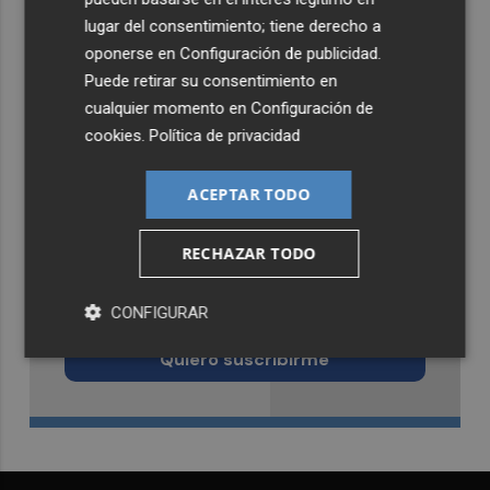
lugar del consentimiento; tiene derecho a
oponerse en
Configuración de publicidad
.
Puede retirar su consentimiento en
cualquier momento en
Configuración de
cookies
.
Política de privacidad
ACEPTAR TODO
RECHAZAR TODO
Recibe toda la actualidad de
Murcia Plaza en tu correo
CONFIGURAR
Quiero suscribirme