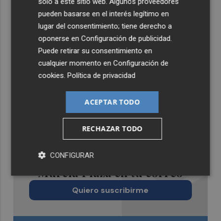
solo a este sitio web. Algunos proveedores
pueden basarse en el interés legítimo en
lugar del consentimiento; tiene derecho a
oponerse en
Configuración de publicidad
.
Puede retirar su consentimiento en
cualquier momento en
Configuración de
cookies
.
Política de privacidad
ACEPTAR TODO
RECHAZAR TODO
Recibe toda la actualidad de
CONFIGURAR
Murcia Plaza en tu correo
Quiero suscribirme