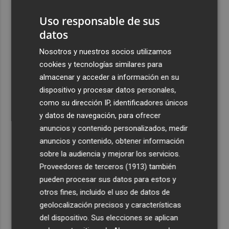
viajeros procedentes de Italia
Uso responsable de sus
2
El homenaje a Ferran Torres en Foios, en imágenes
datos
3
Nosotros y nuestros socios utilizamos
Ferran Torres, recibido con un baño de masas en su
pueblo: "Allá donde voy siempre digo que soy de Foios"
cookies y tecnologías similares para
almacenar y acceder a información en su
4
Foios se vuelca con Ferran Torres
dispositivo y procesar datos personales,
como su dirección IP, identificadores únicos
5
Las '200 vidas' que llevaron a Paco Rabal de Águilas a la
y datos de navegación, para ofrecer
cima del cine: un documental recupera la voz y la mirada
anuncios y contenido personalizados, medir
del actor
anuncios y contenido, obtener información
sobre la audiencia y mejorar los servicios.
Proveedores de terceros (1913)
también
pueden procesar sus datos para estos y
otros fines, incluido el uso de datos de
geolocalización precisos y características
del dispositivo. Sus elecciones se aplican