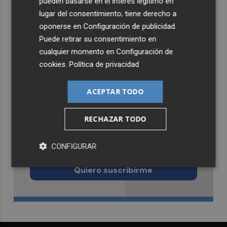
pueden basarse en el interés legítimo en
lugar del consentimiento; tiene derecho a
oponerse en
Configuración de publicidad
.
Puede retirar su consentimiento en
cualquier momento en
Configuración de
cookies
.
Política de privacidad
ACEPTAR TODO
RECHAZAR TODO
Recibe toda la actualidad de
CONFIGURAR
Murcia Plaza en tu correo
Quiero suscribirme