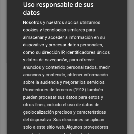
Uso responsable de sus
2
El Elche CF firma una pretemporada de menos a más
pese a la ausencia de refuerzos
datos
3
Así es el operativo de limpieza 24 horas de las playas de
Nosotros y nuestros socios utilizamos
La Manga y Cartagena
cookies y tecnologías similares para
almacenar y acceder a información en su
4
Chicas del Molina Basket y el Marme San Javier
dispositivo y procesar datos personales,
participan en un campus en Belfast
como su dirección IP, identificadores únicos
5
La FAO advierte de la señal climática "excepcional" de
y datos de navegación, para ofrecer
este verano para el campo europeo
anuncios y contenido personalizados, medir
anuncios y contenido, obtener información
sobre la audiencia y mejorar los servicios.
Proveedores de terceros (1913)
también
pueden procesar sus datos para estos y
otros fines, incluido el uso de datos de
geolocalización precisos y características
del dispositivo. Sus elecciones se aplican
solo a este sitio web. Algunos proveedores