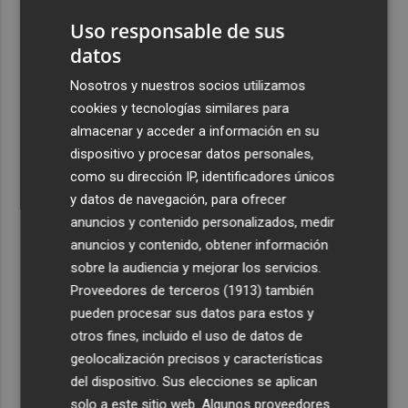
Moreno, Foyth, Comesaña, Ayoze, Cardona y Logan
Uso responsable de sus
Costa
datos
3
Más problemas en el lateral derecho: Monferrer sufre
una lesión muscular
Nosotros y nuestros socios utilizamos
cookies y tecnologías similares para
4
San Javier da viabilidad al nuevo contrato del transporte
almacenar y acceder a información en su
urbano y a un hotel de cuatro estrellas en La Manga con
dispositivo y procesar datos personales,
324 habitaciones
como su dirección IP, identificadores únicos
5
Estos son los estrenos que abren la cartelera en agosto:
y datos de navegación, para ofrecer
de la comedia 'El último mono' a una nueva entrega de
anuncios y contenido personalizados, medir
'La Patrulla Canina'
anuncios y contenido, obtener información
sobre la audiencia y mejorar los servicios.
Proveedores de terceros (1913)
también
pueden procesar sus datos para estos y
otros fines, incluido el uso de datos de
geolocalización precisos y características
del dispositivo. Sus elecciones se aplican
solo a este sitio web. Algunos proveedores