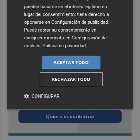
pueden basarse en el interés legítimo en
lugar del consentimiento; tiene derecho a
oponerse en
Configuración de publicidad
.
Puede retirar su consentimiento en
cualquier momento en
Configuración de
cookies
.
Política de privacidad
ACEPTAR TODO
RECHAZAR TODO
Recibe toda la actualidad de
CONFIGURAR
Murcia Plaza en tu correo
Quiero suscribirme