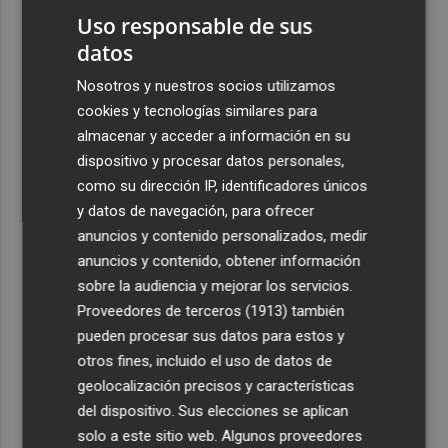
2
El cantaor Rafa del Calli emociona y se lleva el trofeo
Uso responsable de sus
más emblemático del flamenco, la Lámpara Minera del
datos
Cante de las Minas
Nosotros y nuestros socios utilizamos
3
El Castell de l'Olla de Altea 2026, en imágenes
cookies y tecnologías similares para
almacenar y acceder a información en su
4
El Villarreal pone el broche de oro a la pretemporada
dispositivo y procesar datos personales,
con una victoria contra el Galatasaray
como su dirección IP, identificadores únicos
y datos de navegación, para ofrecer
5
Kiat Lim preside por primera vez un partido en Mestalla
anuncios y contenido personalizados, medir
anuncios y contenido, obtener información
sobre la audiencia y mejorar los servicios.
Proveedores de terceros (1913)
también
pueden procesar sus datos para estos y
otros fines, incluido el uso de datos de
geolocalización precisos y características
del dispositivo. Sus elecciones se aplican
solo a este sitio web. Algunos proveedores