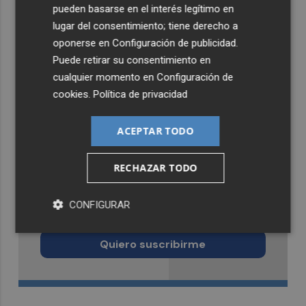
pueden basarse en el interés legítimo en
lugar del consentimiento; tiene derecho a
oponerse en
Configuración de publicidad
.
Puede retirar su consentimiento en
cualquier momento en
Configuración de
cookies
.
Política de privacidad
ACEPTAR TODO
RECHAZAR TODO
Recibe toda la actualidad de
CONFIGURAR
Murcia Plaza en tu correo
Quiero suscribirme