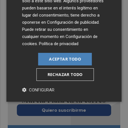
solo a este sitio web. Algunos proveedores
pueden basarse en el interés legítimo en
lugar del consentimiento; tiene derecho a
oponerse en
Configuración de publicidad
.
Puede retirar su consentimiento en
cualquier momento en
Configuración de
cookies
.
Política de privacidad
ACEPTAR TODO
RECHAZAR TODO
Recibe toda la actualidad de
CONFIGURAR
Murcia Plaza en tu correo
Quiero suscribirme