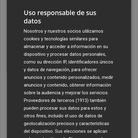
viajeros procedentes de Italia
Uso responsable de sus
2
El homenaje a Ferran Torres en Foios, en imágenes
datos
3
Nosotros y nuestros socios utilizamos
Ferran Torres, recibido con un baño de masas en su
pueblo: "Allá donde voy siempre digo que soy de Foios"
cookies y tecnologías similares para
almacenar y acceder a información en su
4
Foios se vuelca con Ferran Torres
dispositivo y procesar datos personales,
como su dirección IP, identificadores únicos
5
Las '200 vidas' que llevaron a Paco Rabal de Águilas a la
y datos de navegación, para ofrecer
cima del cine: un documental recupera la voz y la mirada
anuncios y contenido personalizados, medir
del actor
anuncios y contenido, obtener información
sobre la audiencia y mejorar los servicios.
Proveedores de terceros (1913)
también
pueden procesar sus datos para estos y
otros fines, incluido el uso de datos de
geolocalización precisos y características
del dispositivo. Sus elecciones se aplican