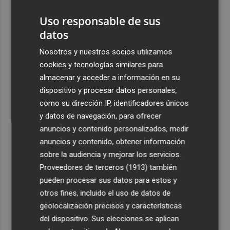
del legado de Jaume I
Uso responsable de sus
2
Una gran cadena humana de cariño y reivindicación se
datos
vuelve a abrazar en las playas por el Mar Menor
3
Nosotros y nuestros socios utilizamos
Levantan el confinamiento del municipio castellonense
de Sierra Engarcerán por el incendio
cookies y tecnologías similares para
almacenar y acceder a información en su
4
Juan Tallón, Marta Jiménez Serrano o Juan Evaristo Valls
dispositivo y procesar datos personales,
Boix, protagonistas de la programación de agosto de
como su dirección IP, identificadores únicos
Entre Libros en Benicàssim
y datos de navegación, para ofrecer
5
Los talleres de ‘Magia en los Barrios’ de Castelló llegan
anuncios y contenido personalizados, medir
al Grupo Reyes
anuncios y contenido, obtener información
sobre la audiencia y mejorar los servicios.
Proveedores de terceros (1913)
también
pueden procesar sus datos para estos y
otros fines, incluido el uso de datos de
geolocalización precisos y características
del dispositivo. Sus elecciones se aplican