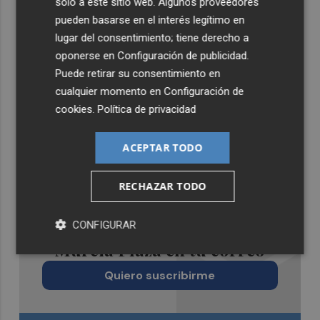
solo a este sitio web. Algunos proveedores
pueden basarse en el interés legítimo en
lugar del consentimiento; tiene derecho a
oponerse en
Configuración de publicidad
.
Puede retirar su consentimiento en
cualquier momento en
Configuración de
cookies
.
Política de privacidad
ACEPTAR TODO
RECHAZAR TODO
Recibe toda la actualidad de
CONFIGURAR
Murcia Plaza en tu correo
Quiero suscribirme