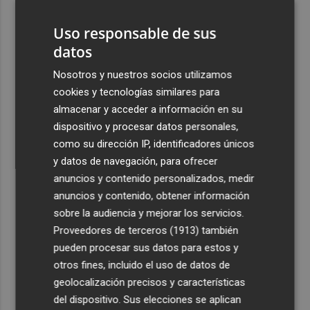
2
El Villarreal anuncia a sus seis capitanes: Gerard
Moreno, Foyth, Comesaña, Ayoze, Cardona y Logan
Uso responsable de sus
Costa
datos
3
Más problemas en el lateral derecho: Monferrer sufre
Nosotros y nuestros socios utilizamos
una lesión muscular
cookies y tecnologías similares para
4
San Javier da viabilidad al nuevo contrato del transporte
almacenar y acceder a información en su
urbano y a un hotel de cuatro estrellas en La Manga con
dispositivo y procesar datos personales,
324 habitaciones
como su dirección IP, identificadores únicos
y datos de navegación, para ofrecer
5
Estos son los estrenos que abren la cartelera en agosto:
anuncios y contenido personalizados, medir
de la comedia 'El último mono' a una nueva entrega de
'La Patrulla Canina'
anuncios y contenido, obtener información
sobre la audiencia y mejorar los servicios.
Proveedores de terceros (1913)
también
pueden procesar sus datos para estos y
otros fines, incluido el uso de datos de
geolocalización precisos y características
del dispositivo. Sus elecciones se aplican