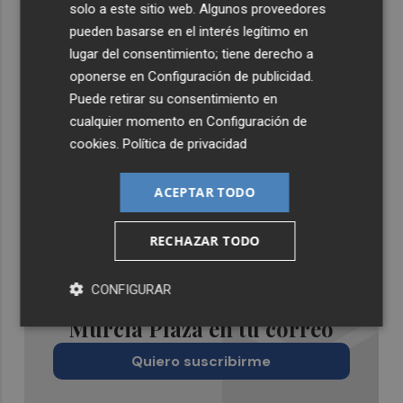
solo a este sitio web. Algunos proveedores
pueden basarse en el interés legítimo en
lugar del consentimiento; tiene derecho a
oponerse en
Configuración de publicidad
.
Puede retirar su consentimiento en
cualquier momento en
Configuración de
cookies
.
Política de privacidad
ACEPTAR TODO
RECHAZAR TODO
CONFIGURAR
Recibe toda la actualidad de
Murcia Plaza en tu correo
Quiero suscribirme