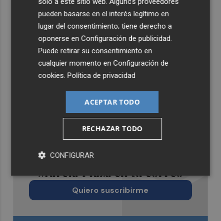
solo a este sitio web. Algunos proveedores
pueden basarse en el interés legítimo en
lugar del consentimiento; tiene derecho a
oponerse en
Configuración de publicidad
.
Puede retirar su consentimiento en
cualquier momento en
Configuración de
cookies
.
Política de privacidad
ACEPTAR TODO
RECHAZAR TODO
Recibe toda la actualidad de
CONFIGURAR
Murcia Plaza en tu correo
Quiero suscribirme