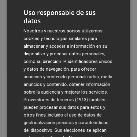
viajeros procedentes de Italia
Uso responsable de sus
2
El homenaje a Ferran Torres en Foios, en imágenes
datos
3
Nosotros y nuestros socios utilizamos
Ferran Torres, recibido con un baño de masas en su
pueblo: "Allá donde voy siempre digo que soy de Foios"
cookies y tecnologías similares para
almacenar y acceder a información en su
4
Foios se vuelca con Ferran Torres
dispositivo y procesar datos personales,
como su dirección IP, identificadores únicos
5
La serie murciana protagonizada por un conejo de
y datos de navegación, para ofrecer
peluche malhablado y gamberro que triunfa en las
anuncios y contenido personalizados, medir
redes: así es 'Yván y Lolo'
anuncios y contenido, obtener información
sobre la audiencia y mejorar los servicios.
Proveedores de terceros (1913)
también
pueden procesar sus datos para estos y
otros fines, incluido el uso de datos de
geolocalización precisos y características
del dispositivo. Sus elecciones se aplican