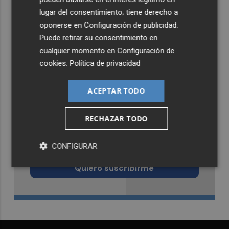
lugar del consentimiento; tiene derecho a
oponerse en
Configuración de publicidad
.
Puede retirar su consentimiento en
cualquier momento en
Configuración de
cookies
.
Política de privacidad
ACEPTAR TODO
RECHAZAR TODO
Recibe toda la actualidad de
Murcia Plaza en tu correo
CONFIGURAR
Quiero suscribirme