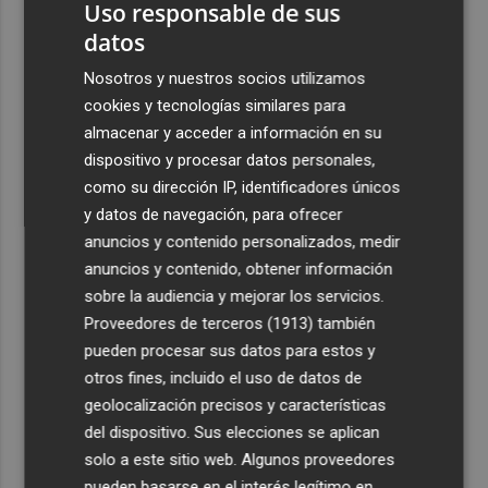
Uso responsable de sus
con una victoria contra el Galatasaray
datos
3
Kiat Lim preside por primera vez un partido en Mestalla
Nosotros y nuestros socios utilizamos
cookies y tecnologías similares para
4
El once del Valencia CF para el último Trofeu Taronja de
almacenar y acceder a información en su
Mestalla
dispositivo y procesar datos personales,
5
Aemet prevé peligro de incendios "muy alto" o
como su dirección IP, identificadores únicos
"extremo" en la mayor parte de la Península y Baleares
y datos de navegación, para ofrecer
el día del eclipse
anuncios y contenido personalizados, medir
anuncios y contenido, obtener información
sobre la audiencia y mejorar los servicios.
Proveedores de terceros (1913)
también
pueden procesar sus datos para estos y
otros fines, incluido el uso de datos de
geolocalización precisos y características
del dispositivo. Sus elecciones se aplican
solo a este sitio web. Algunos proveedores
pueden basarse en el interés legítimo en