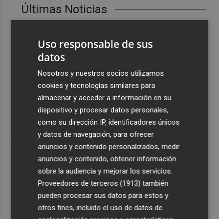
Últimas Noticias
1
Burriana aprueba las bases para crear 14 nuevas plazas
de agente de la Policía Local
Uso responsable de sus
datos
2
Más de 1.800 estudiantes conocen las bases aéreas de
San Javier y Alcantarilla con el programa 'Pioneros de la
Nosotros y nuestros socios utilizamos
aviación'
cookies y tecnologías similares para
3
almacenar y acceder a información en su
Castelló mejora 33 zonas de juegos infantiles en julio:
destina 324.000 euros
dispositivo y procesar datos personales,
como su dirección IP, identificadores únicos
4
La Fiesta de la Vendimia de Jumilla aspira a ser
y datos de navegación, para ofrecer
declarada de Interés Turístico Nacional
anuncios y contenido personalizados, medir
5
PortCastelló y la Generalitat colaboran en la
anuncios y contenido, obtener información
conservación de una especie de flora autóctona en
sobre la audiencia y mejorar los servicios.
peligro de extinción
Proveedores de terceros (1913)
también
pueden procesar sus datos para estos y
otros fines, incluido el uso de datos de