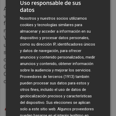
Uso responsable de sus
Antes de finalizar el acto, el tenista, como
datos
viene siendo habitual en cada torneo, ha
Nosotros y nuestros socios utilizamos
firmado en el objetivo de una cámara un
cookies y tecnologías similares para
mensaje, 'Feliz Navidad y Felices Fiestas.
almacenar y acceder a información en su
Viva la Región de Murcia', ademas de firmar
dispositivo y procesar datos personales,
un bola gigante de tenis que va a ser
como su dirección IP, identificadores únicos
y datos de navegación, para ofrecer
subastada con fines benéficos. El acto lo ha
anuncios y contenido personalizados, medir
cerrado una gran foto final, con la familia de
anuncios y contenido, obtener información
Carlos Alcaraz, el alcalde de Murcia y la
sobre la audiencia y mejorar los servicios.
Corporación municipal, para dar paso al
Proveedores de terceros (1913)
también
concierto de Los Happys.
pueden procesar sus datos para estos y
otros fines, incluido el uso de datos de
geolocalización precisos y características
del dispositivo. Sus elecciones se aplican
32 metros
solo a este sitio web. Algunos proveedores
pueden basarse en el interés legítimo en