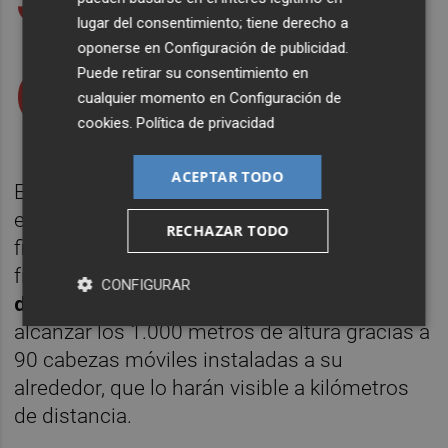
lugar del consentimiento; tiene derecho a
oponerse en
Configuración de publicidad
.
de altura
Puede retirar su consentimiento en
cualquier momento en
Configuración de
cookies
.
Política de privacidad
ACEPTAR TODO
El Gran Árbol de Navidad, que permanecerá
en la Plaza Circular hasta el final de las
RECHAZAR TODO
fiestas navideñas, cuenta con estructura
física tiene
32 metros de altura y 23 de
CONFIGURAR
diámetro,
pero cuyo halo de luz podrá
alcanzar los 1.000 metros de altura gracias a
90 cabezas móviles instaladas a su
alrededor, que lo harán visible a kilómetros
de distancia.