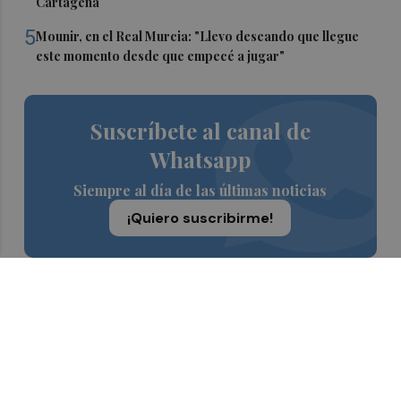
Cartagena
5
Mounir, en el Real Murcia: "Llevo deseando que llegue
este momento desde que empecé a jugar"
Suscríbete al canal de
Whatsapp
Siempre al día de las últimas noticias
¡Quiero suscribirme!