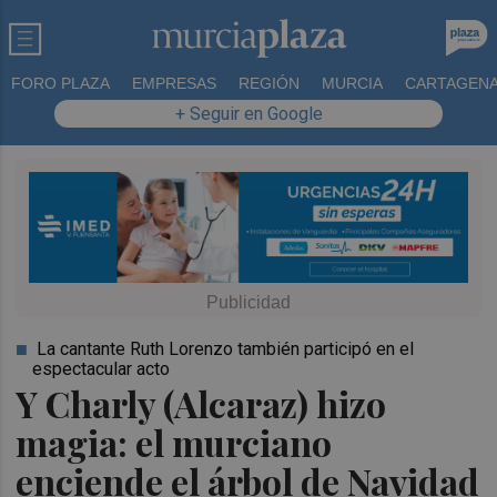
FORO PLAZA
EMPRESAS
REGIÓN
MURCIA
CARTAGEN
+ Seguir en Google
La cantante Ruth Lorenzo también participó en el
espectacular acto
Y Charly (Alcaraz) hizo
magia: el murciano
enciende el árbol de Navidad