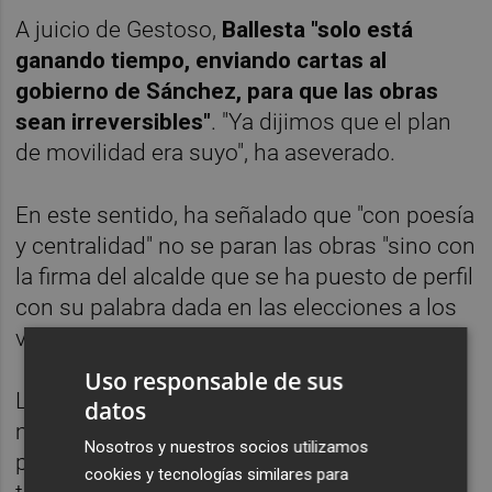
A juicio de Gestoso,
Ballesta "solo está
ganando tiempo, enviando cartas al
gobierno de Sánchez, para que las obras
sean irreversibles"
. "Ya dijimos que el plan
de movilidad era suyo", ha aseverado.
En este sentido, ha señalado que "con poesía
y centralidad" no se paran las obras "sino con
la firma del alcalde que se ha puesto de perfil
con su palabra dada en las elecciones a los
vecinos afectados por las obras".
Uso responsable de sus
Las obras la está haciendo "una empresa
datos
municipal, y a su cargo, con lo que
Nosotros y nuestros socios utilizamos
paralizarlas no es más que descolgar el
cookies y tecnologías similares para