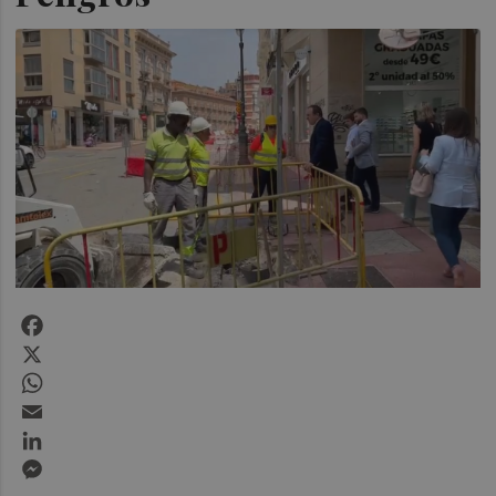
Facebook
X
WhatsApp
Email
LinkedIn
Messenger