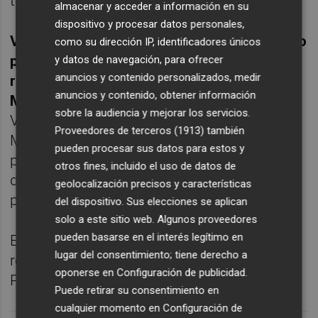
teléfono de la Alcaldía", afirma Gestoso.
almacenar y acceder a información en su
dispositivo y procesar datos personales,
Vox también presentó este lunes un escrito
como su dirección IP, identificadores únicos
pidiendo la paralización inmediata y la
y datos de navegación, para ofrecer
anuncios y contenido personalizados, medir
reversión de las obras del Plan de
anuncios y contenido, obtener información
Movilidad.
Este martes, los concejales de
sobre la audiencia y mejorar los servicios.
VOX han recorrido las obras del Plan de
Proveedores de terceros (1913)
también
Movilidad, comprobando que "están todas a
pueden procesar sus datos para estos y
pleno rendimiento, a pesar del compromiso
otros fines, incluido el uso de datos de
del alcalde en campaña de paralizarlas el
geolocalización precisos y características
primer día de su mandato".
del dispositivo. Sus elecciones se aplican
solo a este sitio web. Algunos proveedores
pueden basarse en el interés legítimo en
En los próximos días Vox tiene previsto
lugar del consentimiento; tiene derecho a
reunirse con los vecinos afectados por el
oponerse en
Configuración de publicidad
.
Plan de Movilidad.
Puede retirar su consentimiento en
cualquier momento en
Configuración de